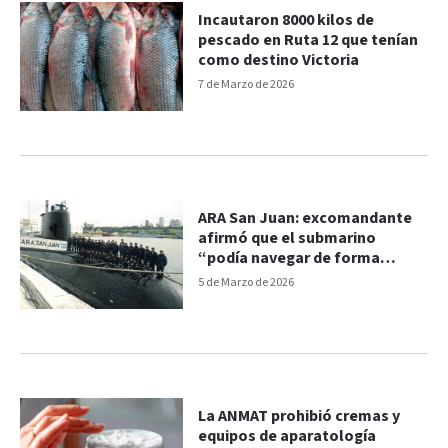
Incautaron 8000 kilos de
pescado en Ruta 12 que tenían
como destino Victoria
7 de Marzo de 2026
ARA San Juan: excomandante
afirmó que el submarino
“podía navegar de forma
segura”
5 de Marzo de 2026
La ANMAT prohibió cremas y
equipos de aparatología