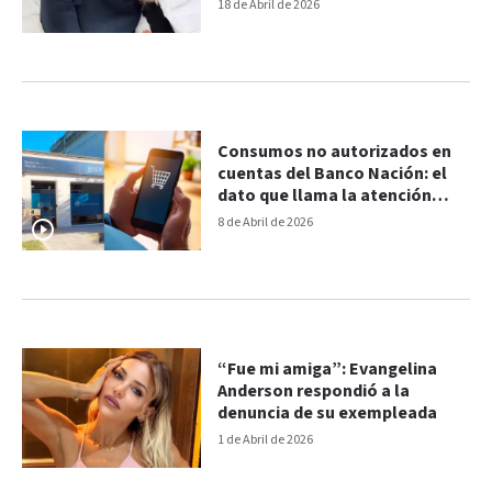
pruebas
18 de Abril de 2026
Consumos no autorizados en
cuentas del Banco Nación: el
dato que llama la atención
sobre los damnificados
8 de Abril de 2026
“Fue mi amiga”: Evangelina
Anderson respondió a la
denuncia de su exempleada
1 de Abril de 2026