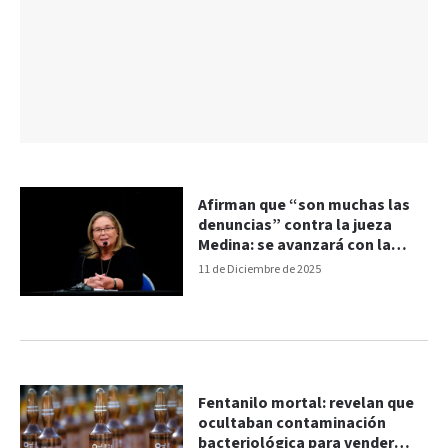
Afirman que “son muchas las
denuncias” contra la jueza
Medina: se avanzará con la
búsqueda de pruebas
11 de Diciembre de 2025
Fentanilo mortal: revelan que
ocultaban contaminación
bacteriológica para vender