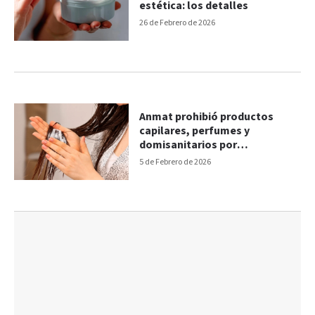
estética: los detalles
26 de Febrero de 2026
Anmat prohibió productos
capilares, perfumes y
domisanitarios por
irregularidades
5 de Febrero de 2026