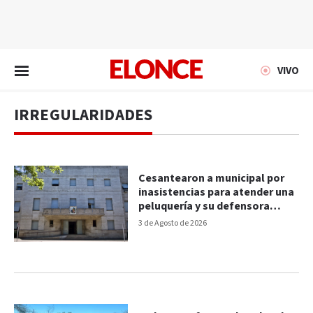
EN VIVO
VIVO
IRREGULARIDADES
Cesantearon a municipal por
inasistencias para atender una
peluquería y su defensora
acudió a la Justicia
3 de Agosto de 2026