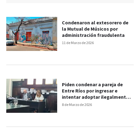
Condenaron al extesorero de
la Mutual de Músicos por
administración fraudulenta
11 de Marzo de 2026
Piden condenar a pareja de
Entre Ríos por ingresar e
intentar adoptar ilegalmente a
dos niñas
8 de Marzo de 2026