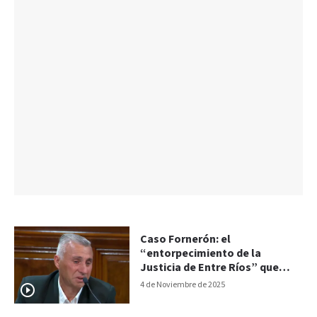
Caso Fornerón: el
“entorpecimiento de la
Justicia de Entre Ríos” que
avaló la adopción ilegal y
4 de Noviembre de 2025
mereció reprimenda de la CIDH