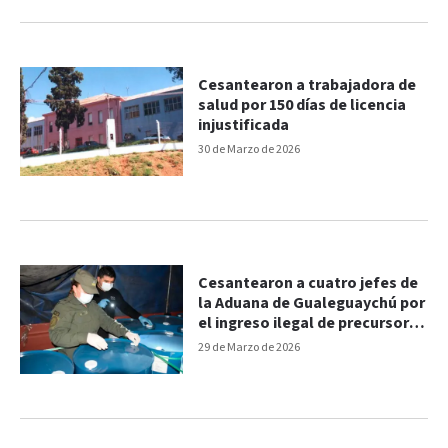
Cesantearon a trabajadora de
salud por 150 días de licencia
injustificada
30 de Marzo de 2026
Cesantearon a cuatro jefes de
la Aduana de Gualeguaychú por
el ingreso ilegal de precursores
químicos
29 de Marzo de 2026