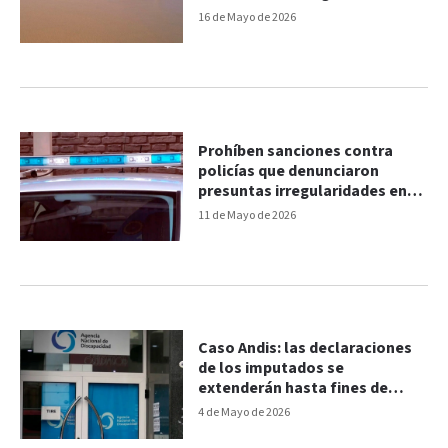
16 de Mayo de 2026
Prohíben sanciones contra
policías que denunciaron
presuntas irregularidades en
adicionales
11 de Mayo de 2026
Caso Andis: las declaraciones
de los imputados se
extenderán hasta fines de
mayo
4 de Mayo de 2026