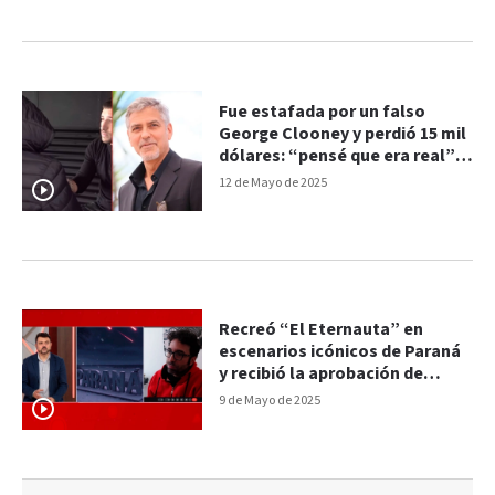
Fue estafada por un falso
George Clooney y perdió 15 mil
dólares: “pensé que era real”,
dijo
12 de Mayo de 2025
Recreó “El Eternauta” en
escenarios icónicos de Paraná
y recibió la aprobación de
Ricardo Darín
9 de Mayo de 2025