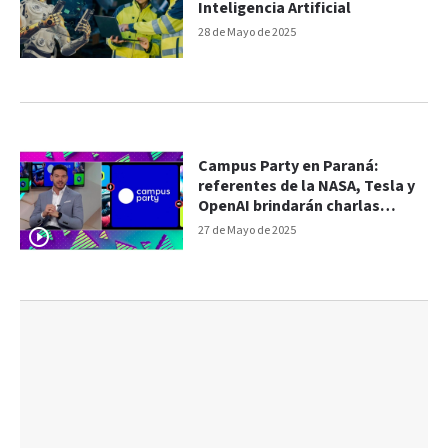
Inteligencia Artificial
28 de Mayo de 2025
Campus Party en Paraná:
referentes de la NASA, Tesla y
OpenAI brindarán charlas
gratuitas
27 de Mayo de 2025