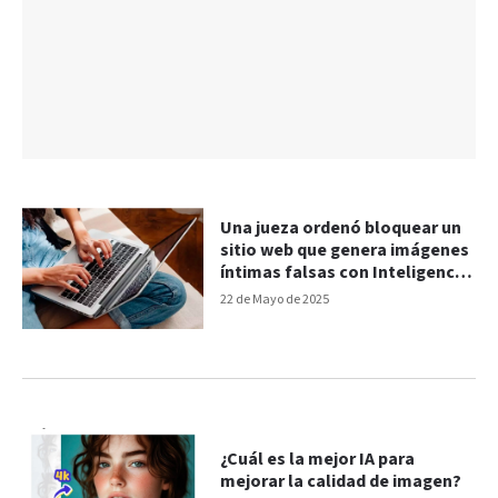
Una jueza ordenó bloquear un
sitio web que genera imágenes
íntimas falsas con Inteligencia
Artificial
22 de Mayo de 2025
¿Cuál es la mejor IA para
mejorar la calidad de imagen?