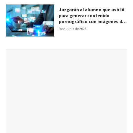
Juzgarán al alumno que usó IA
para generar contenido
pornográfico con imágenes de
sus compañeras
9 de Junio de 2025