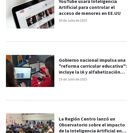
YouTube usará Inteligencia
Artificial para controlar el
acceso de menores en EE.UU
30 de Julio de 2025
Gobierno nacional impulsa una
"reforma curricular educativa":
incluye la IA y alfabetización
financiera
25 de Julio de 2025
La Región Centro lanzó un
Observatorio sobre el impacto
de la Inteligencia Artificial en el