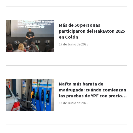
Más de 50 personas
participaron del HakIAton 2025
en Colón
17 de Junio de 2025
Nafta más barata de
madrugada: cuándo comienzan
las pruebas de YPF con precios
segmentados con IA
13 de Junio de 2025