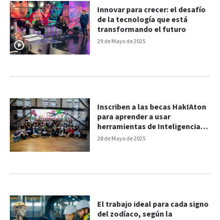
Innovar para crecer: el desafío
de la tecnología que está
transformando el futuro
29 de Mayo de 2025
Inscriben a las becas HakIAton
para aprender a usar
herramientas de Inteligencia
Artificial
28 de Mayo de 2025
El trabajo ideal para cada signo
del zodíaco, según la