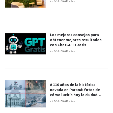
25 de Junio de 2025
Los mejores consejos para
obtener mejores resultados
con ChatGPT Gratis
25 de Junio de 2025
A 110 años de la histórica
nevada en Paraná: fotos de
cómo luciría hoy la ciudad
cubierta de nieve
20 de Junio de 2025