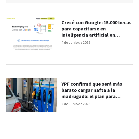
Crecé con Google: 15.000 becas
para capacitarse en
inteligencia artificial en
Argentina
4 de Junio de 2025
YPF confirmó que será más
barato cargar nafta a la
madrugada: el plan para
segmentar precios
2 de Junio de 2025