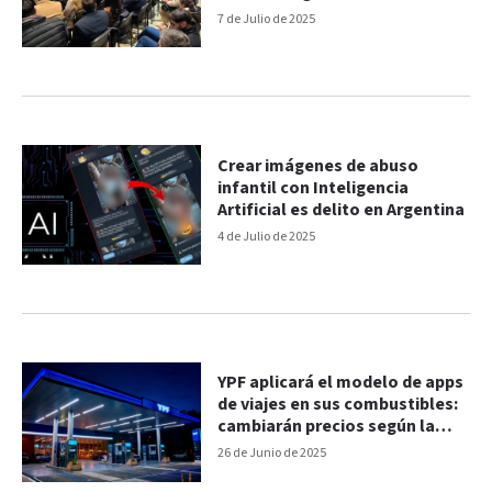
trabajo
7 de Julio de 2025
Crear imágenes de abuso
infantil con Inteligencia
Artificial es delito en Argentina
4 de Julio de 2025
YPF aplicará el modelo de apps
de viajes en sus combustibles:
cambiarán precios según la
demanda
26 de Junio de 2025