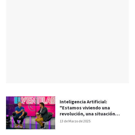
Inteligencia Artificial:
"Estamos viviendo una
revolución, una situación
similar a lo que pasó con las
13 de Marzo de 2025
redes sociales"