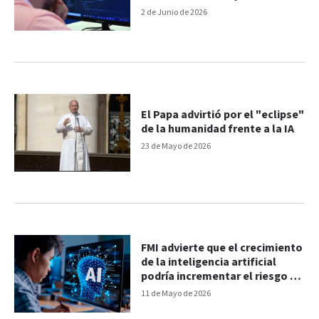
empleos de tecnología e IA
2 de Junio de 2026
El Papa advirtió por el "eclipse"
de la humanidad frente a la IA
23 de Mayo de 2026
FMI advierte que el crecimiento
de la inteligencia artificial
podría incrementar el riesgo de
ciberataques
11 de Mayo de 2026