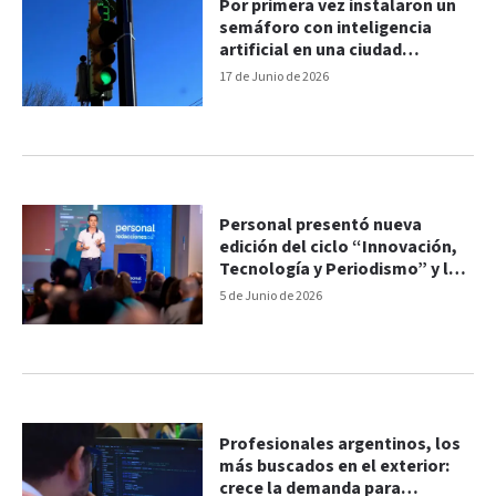
Por primera vez instalaron un
semáforo con inteligencia
artificial en una ciudad
argentina
17 de Junio de 2026
Personal presentó nueva
edición del ciclo “Innovación,
Tecnología y Periodismo” y la
actualización de la guía
5 de Junio de 2026
Periodismo IA
Profesionales argentinos, los
más buscados en el exterior:
crece la demanda para