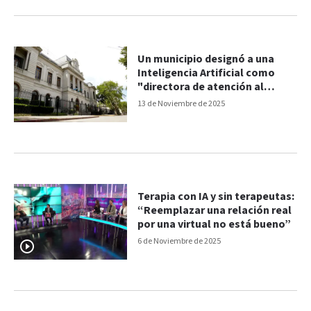
Un municipio designó a una
Inteligencia Artificial como
"directora de atención al
vecino"
13 de Noviembre de 2025
Terapia con IA y sin terapeutas:
“Reemplazar una relación real
por una virtual no está bueno”
6 de Noviembre de 2025