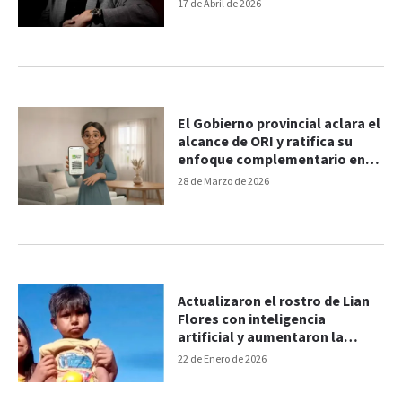
17 de Abril de 2026
El Gobierno provincial aclara el
alcance de ORI y ratifica su
enfoque complementario en
salud mental
28 de Marzo de 2026
Actualizaron el rostro de Lian
Flores con inteligencia
artificial y aumentaron la
millonaria recompensa
22 de Enero de 2026