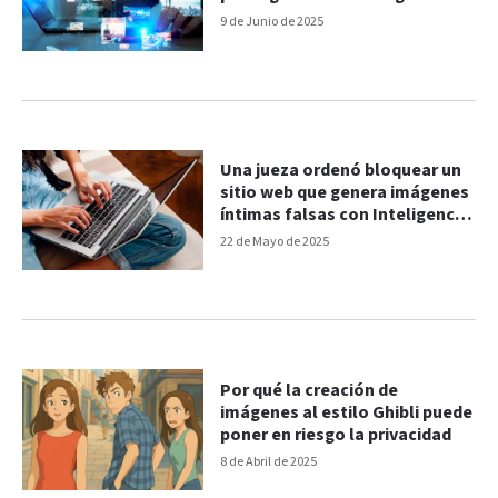
sus compañeras
9 de Junio de 2025
Una jueza ordenó bloquear un
sitio web que genera imágenes
íntimas falsas con Inteligencia
Artificial
22 de Mayo de 2025
Por qué la creación de
imágenes al estilo Ghibli puede
poner en riesgo la privacidad
8 de Abril de 2025