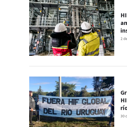
HI
am
in
2 d
Gr
HI
rí
30 