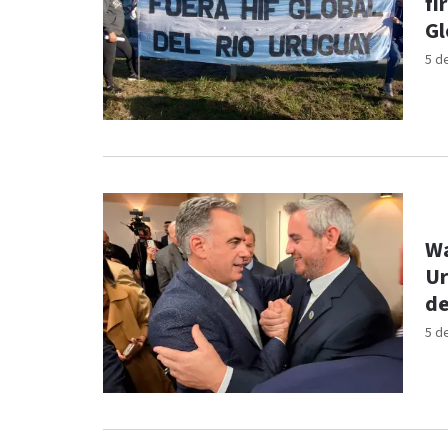
fi
Gl
5 d
Wa
Ur
de
5 d