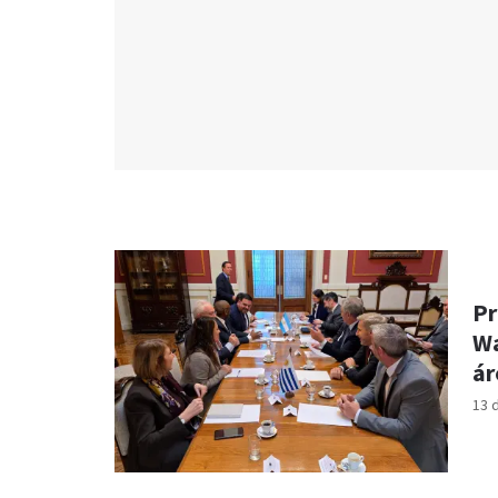
Pr
Wa
ár
13 