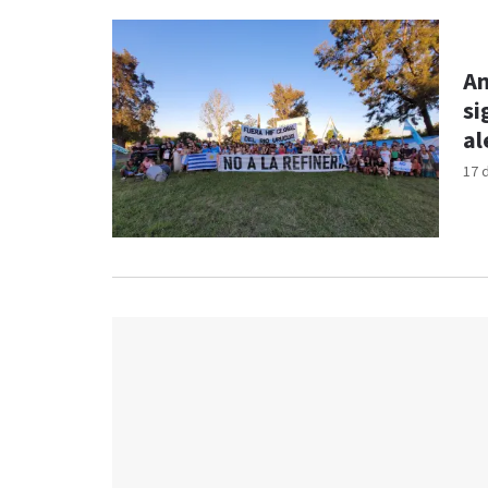
Am
si
al
17 