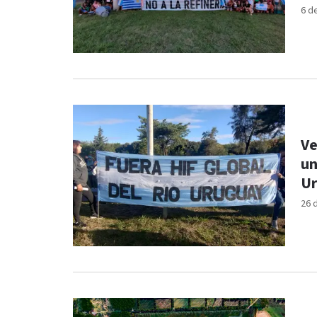
6 d
Ve
un
U
26 