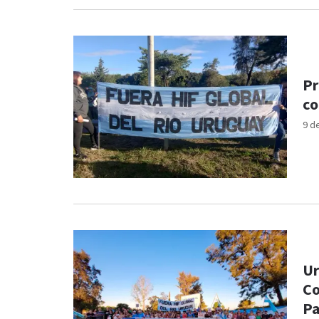
Pr
co
9 d
Ur
Co
P