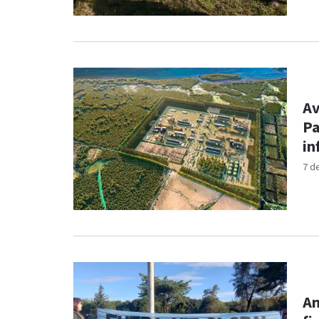
Av
Pa
in
7 d
Am