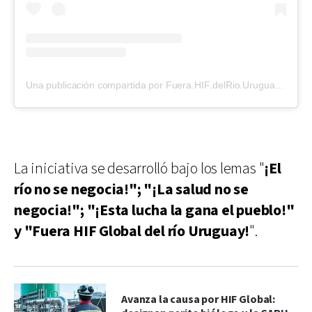
Una publicación compartida por Fuera.HIF.delRio.Uruguay (@somosambiente.er)
La iniciativa se desarrolló bajo los lemas "
¡El
río no se negocia!"; "¡La salud no se
negocia!"; "¡Esta lucha la gana el pueblo!"
y "Fuera HIF Global del río Uruguay!
".
Avanza la causa por HIF Global: