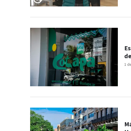
Es
de
1 d
Má