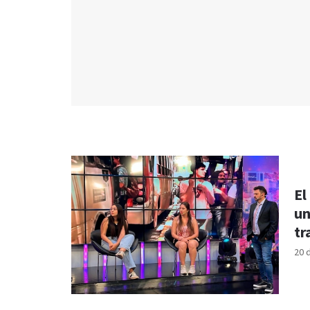
El
un
tr
20 