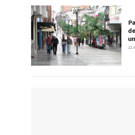
Pa
de
un
22 