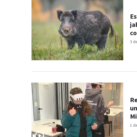
Es
ja
co
3 d
Re
un
Mi
1 d