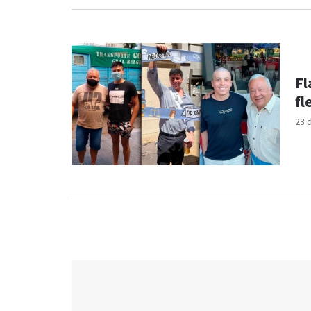
Fl
fl
23 