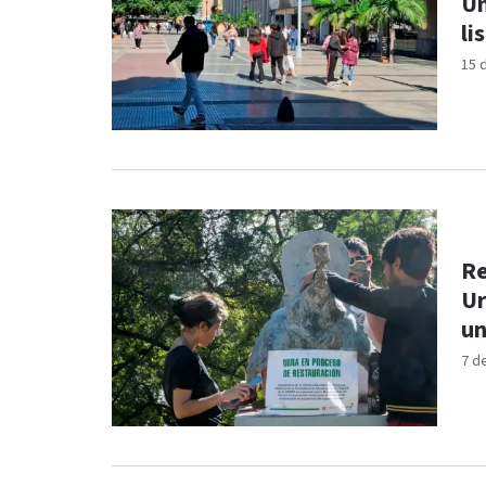
Un
li
15 
Re
Ur
un
7 d