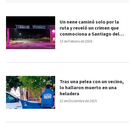
Un nene caminó solo por la
ruta y reveló un crimen que
conmociona a Santiago del
Estero
13 de Febrero de 2026
Tras una pelea con un vecino,
lo hallaron muerto en una
heladera
22 de Diciembre de 2025