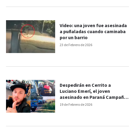
Video: una joven fue asesinada
a puñaladas cuando caminaba
por un barrio
23 de Febrero de 2026
Despedirán en Cerrito a
Luciano Emerí, el joven
asesinado en Paraná Campaña:
un testigo brindó nuevos datos
19 de Febrero de 2026