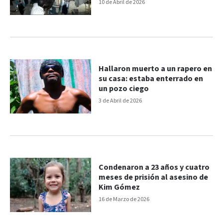
festejo y matar a un jubilado
10 de Abril de 2026
Hallaron muerto a un rapero en
su casa: estaba enterrado en
un pozo ciego
3 de Abril de 2026
Condenaron a 23 años y cuatro
meses de prisión al asesino de
Kim Gómez
16 de Marzo de 2026