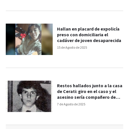
Hallan en placard de expolicía
preso con domiciliaria el
cadáver de joven desaparecida
15 de Agosto de 2025
Restos hallados junto a la casa
de Cerati: giro en el caso y el
asesino sería compañero de
colegio
7 de Agosto de 2025