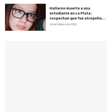
Hallaron muerta a una
estudiante en La Plata:
sospechan que fue atropellada
y abandonada
14 de Febrero de 2026