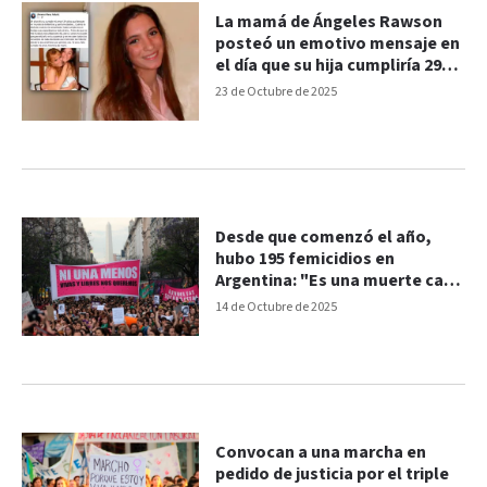
La mamá de Ángeles Rawson
posteó un emotivo mensaje en
el día que su hija cumpliría 29
años
23 de Octubre de 2025
Desde que comenzó el año,
hubo 195 femicidios en
Argentina: "Es una muerte cada
35 horas"
14 de Octubre de 2025
Convocan a una marcha en
pedido de justicia por el triple