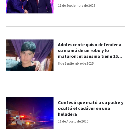
Charlie Kirk
11 de Septiembre de 2025
Adolescente quiso defender a
su mamá de un robo y lo
mataron: el asesino tiene 15
años
8 de Septiembre de 2025
Confesó que mató a su padre y
ocultó el cadáver en una
heladera
21 de Agosto de 2025