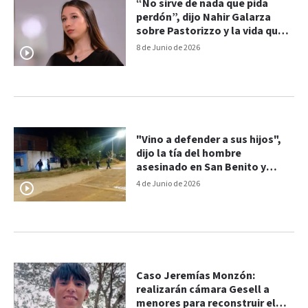
“No sirve de nada que pida
perdón”, dijo Nahir Galarza
sobre Pastorizzo y la vida que
imagina después de la condena
8 de Junio de 2026
"Vino a defender a sus hijos",
dijo la tía del hombre
asesinado en San Benito y
rechazó versiones sobre el
4 de Junio de 2026
conflicto
Caso Jeremías Monzón:
realizarán cámara Gesell a
menores para reconstruir el