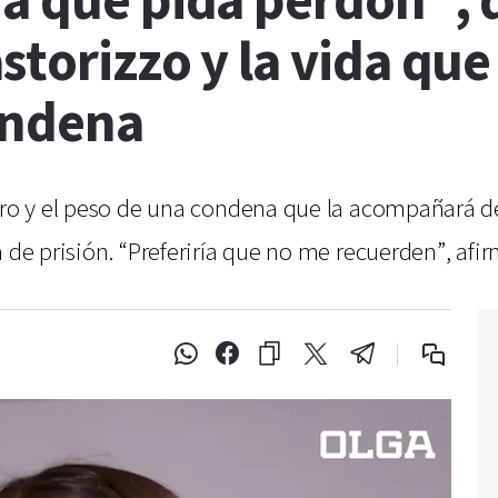
a que pida perdón”, d
storizzo y la vida qu
ondena
uro y el peso de una condena que la acompañará dé
 de prisión. “Preferiría que no me recuerden”, afir