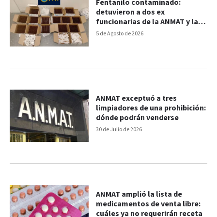
Fentanilo contaminado:
detuvieron a dos ex
funcionarias de la ANMAT y la
Justicia profundiza la
5 de Agosto de 2026
investigación
ANMAT exceptuó a tres
limpiadores de una prohibición:
dónde podrán venderse
30 de Julio de 2026
ANMAT amplió la lista de
medicamentos de venta libre:
cuáles ya no requerirán receta