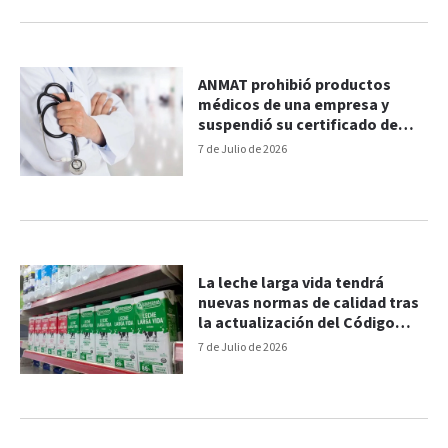
ANMAT prohibió productos
médicos de una empresa y
suspendió su certificado de
fabricación
7 de Julio de 2026
La leche larga vida tendrá
nuevas normas de calidad tras
la actualización del Código
Alimentario
7 de Julio de 2026