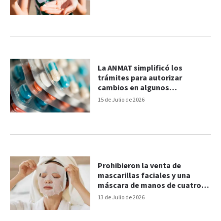
La ANMAT simplificó los
trámites para autorizar
cambios en algunos
medicamentos
15 de Julio de 2026
Prohibieron la venta de
mascarillas faciales y una
máscara de manos de cuatro
marcas
13 de Julio de 2026