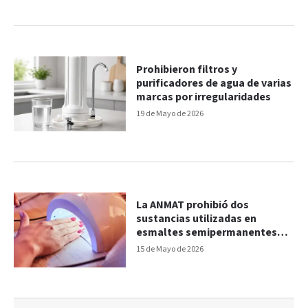
Prohibieron filtros y
purificadores de agua de varias
marcas por irregularidades
19 de Mayo de 2026
La ANMAT prohibió dos
sustancias utilizadas en
esmaltes semipermanentes
por riesgos sanitarios
15 de Mayo de 2026