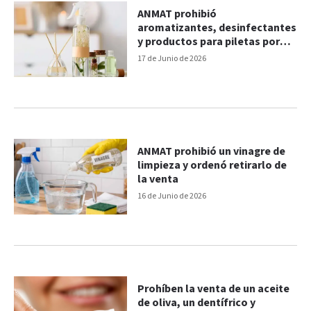
ANMAT prohibió
aromatizantes, desinfectantes
y productos para piletas por
irregularidades
17 de Junio de 2026
ANMAT prohibió un vinagre de
limpieza y ordenó retirarlo de
la venta
16 de Junio de 2026
Prohíben la venta de un aceite
de oliva, un dentífrico y