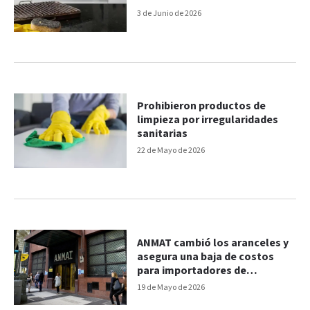
3 de Junio de 2026
Prohibieron productos de
limpieza por irregularidades
sanitarias
22 de Mayo de 2026
ANMAT cambió los aranceles y
asegura una baja de costos
para importadores de
medicamentos
19 de Mayo de 2026