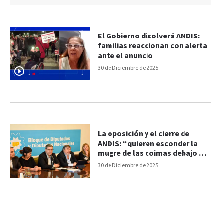
El Gobierno disolverá ANDIS:
familias reaccionan con alerta
ante el anuncio
30 de Diciembre de 2025
La oposición y el cierre de
ANDIS: “quieren esconder la
mugre de las coimas debajo de
la alfombra”
30 de Diciembre de 2025