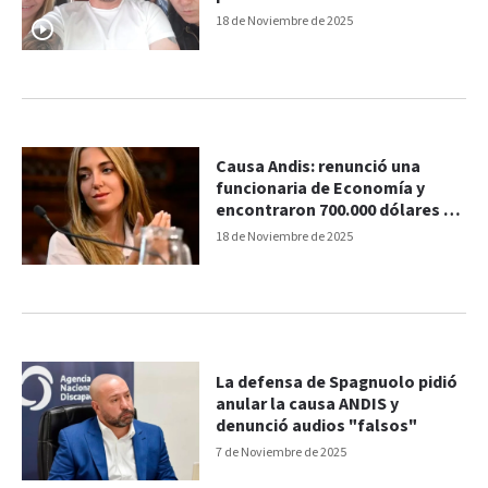
18 de Noviembre de 2025
Causa Andis: renunció una
funcionaria de Economía y
encontraron 700.000 dólares en
su casa
18 de Noviembre de 2025
La defensa de Spagnuolo pidió
anular la causa ANDIS y
denunció audios "falsos"
7 de Noviembre de 2025