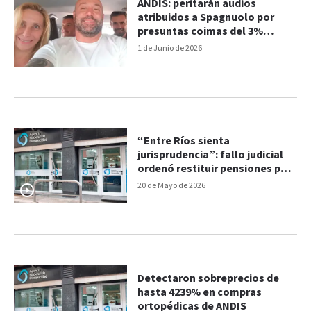
ANDIS: peritarán audios
atribuidos a Spagnuolo por
presuntas coimas del 3%
vinculadas a Karina Milei
1 de Junio de 2026
“Entre Ríos sienta
jurisprudencia”: fallo judicial
ordenó restituir pensiones por
discapacidad
20 de Mayo de 2026
Detectaron sobreprecios de
hasta 4239% en compras
ortopédicas de ANDIS