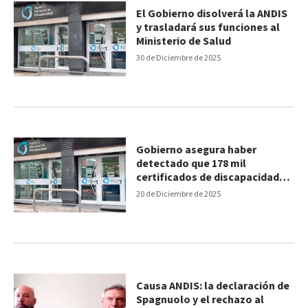
El Gobierno disolverá la ANDIS
y trasladará sus funciones al
Ministerio de Salud
30 de Diciembre de 2025
Gobierno asegura haber
detectado que 178 mil
certificados de discapacidad
correspondían a fallecidos
20 de Diciembre de 2025
Causa ANDIS: la declaración de
Spagnuolo y el rechazo al