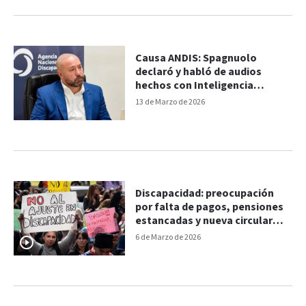
Causa ANDIS: Spagnuolo
declaró y habló de audios
hechos con Inteligencia
Artificial
13 de Marzo de 2026
Discapacidad: preocupación
por falta de pagos, pensiones
estancadas y nueva circular
educativa
6 de Marzo de 2026