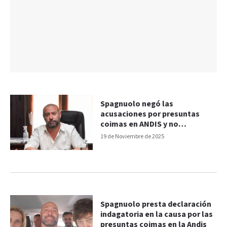
Spagnuolo negó las
acusaciones por presuntas
coimas en ANDIS y no
respondió preguntas
19 de Noviembre de 2025
Spagnuolo presta declaración
indagatoria en la causa por las
presuntas coimas en la Andis