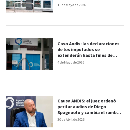
11 de Mayo de 2026
Caso Andis: las declaraciones
de los imputados se
extenderán hasta fines de
mayo
4 de Mayo de 2026
Causa ANDIS: el juez ordenó
peritar audios de Diego
Spagnuolo y cambia el rumbo
de la investigación
30 de Abril de 2026