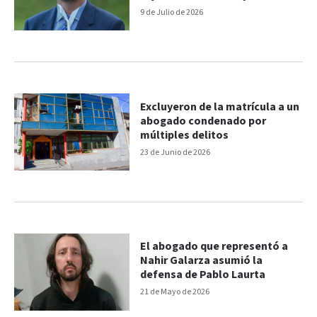
una mujer en la Panamericana
9 de Julio de 2026
Excluyeron de la matrícula a un
abogado condenado por
múltiples delitos
23 de Junio de 2026
El abogado que representó a
Nahir Galarza asumió la
defensa de Pablo Laurta
21 de Mayo de 2026