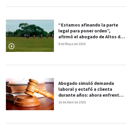
“Estamos afinando la parte
legal para poner orden”,
afirmó el abogado de Altos del
Paracao tras la gresca
8 de Mayo de 2026
Abogado simuló demanda
laboral y estafó a clienta
durante años: ahora enfrenta
hasta 6 años de prisión
16 de Abril de 2026