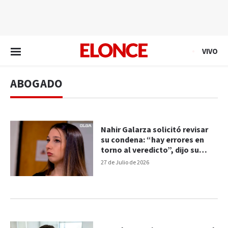
EN VIVO
VIVO
ABOGADO
Nahir Galarza solicitó revisar
su condena: “hay errores en
torno al veredicto”, dijo su
abogado
27 de Julio de 2026