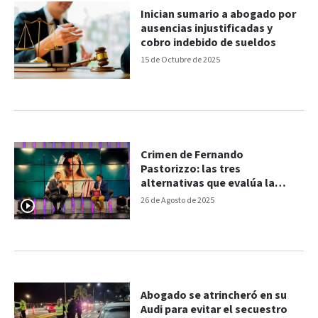
Inician sumario a abogado por
ausencias injustificadas y
cobro indebido de sueldos
15 de Octubre de 2025
Crimen de Fernando
Pastorizzo: las tres
alternativas que evalúa la
defensa de Nahir Galarza
26 de Agosto de 2025
Abogado se atrincheró en su
Audi para evitar el secuestro