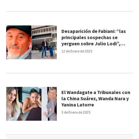
Desaparición de Fabiani: “las
principales sospechas se
yerguen sobre Julio Lodi”,
afirmó abogado
12 de Enero de 2025
El Wandagate a Tribunales con
la China Suárez, Wanda Nara y
Yanina Latorre
3 de Enero de 2025