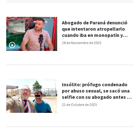
Abogado de Paraná denunció
que intentaron atropellarlo
cuando iba en monopatín y
luego lo golpearon
28 de Noviembre de 2025
Insólito: prófugo condenado
por abuso sexual, se sacó una
selfie con su abogado antes de
entregarse en el penal
22 de Octubre de 2025