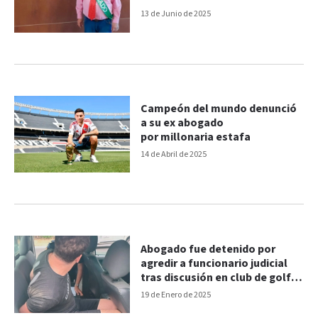
vencimiento”
13 de Junio de 2025
Campeón del mundo denunció
a su ex abogado
por millonaria estafa
14 de Abril de 2025
Abogado fue detenido por
agredir a funcionario judicial
tras discusión en club de golf
entrerriano
19 de Enero de 2025