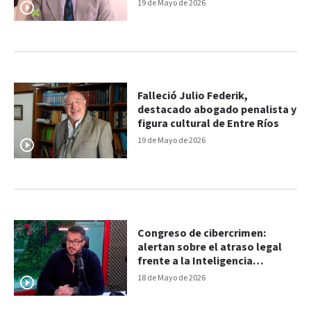
humano
19 de Mayo de 2026
Falleció Julio Federik,
destacado abogado penalista y
figura cultural de Entre Ríos
19 de Mayo de 2026
Congreso de cibercrimen:
alertan sobre el atraso legal
frente a la Inteligencia
Artificial
18 de Mayo de 2026