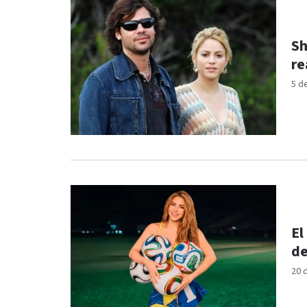
Sh
re
5 d
El
de
20 