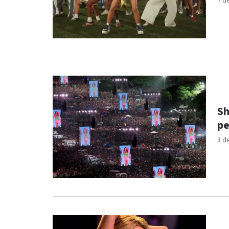
7 d
Sh
pe
3 d