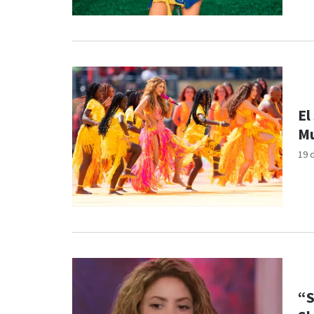
El
Mu
19 
“S