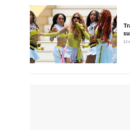
Tr
su
12 