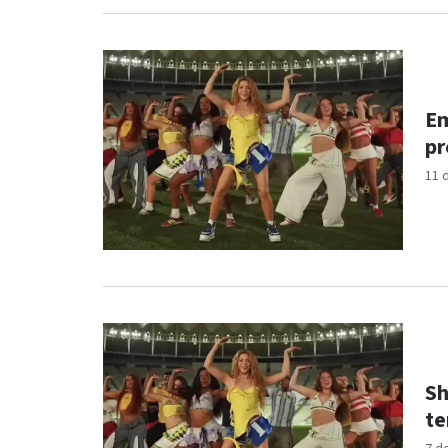
Em
pr
11 
Sh
te