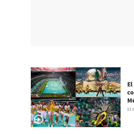
El
co
Mé
11 