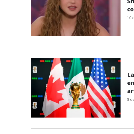
Sh
co
10 
La
en
ar
8 d