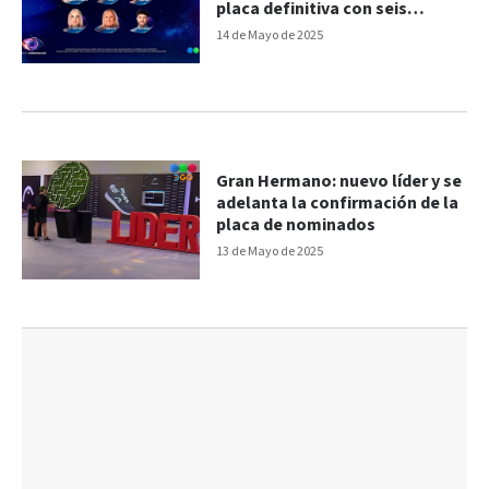
placa definitiva con seis
nominados
14 de Mayo de 2025
Gran Hermano: nuevo líder y se
adelanta la confirmación de la
placa de nominados
13 de Mayo de 2025