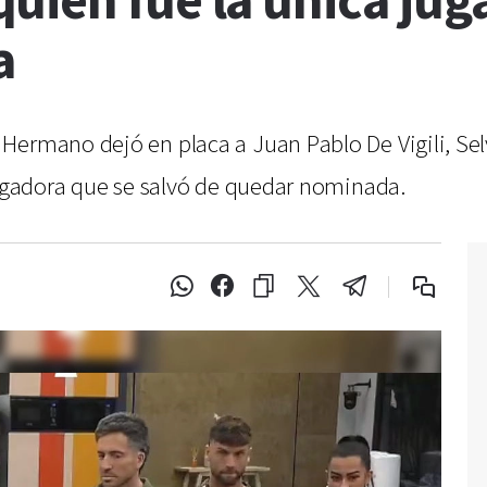
uién fue la única jug
a
ermano dejó en placa a Juan Pablo De Vigili, Selv
 jugadora que se salvó de quedar nominada.