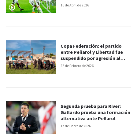
16 de Abril de 2026
Copa Federación: el partido
entre Peñarol y Libertad fue
suspendido por agresión al
árbitro
22 de Febrero de 2026
Segunda prueba para River:
Gallardo prueba una formación
alternativa ante Peñarol
17 de Enero de 2026