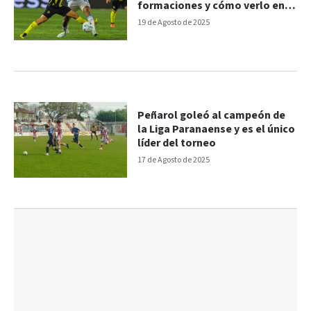
formaciones y cómo verlo en
vivo
19 de Agosto de 2025
Peñarol goleó al campeón de
la Liga Paranaense y es el único
líder del torneo
17 de Agosto de 2025