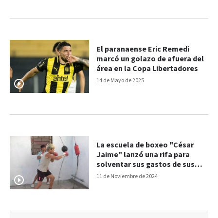
El paranaense Eric Remedi
marcó un golazo de afuera del
área en la Copa Libertadores
14 de Mayo de 2025
La escuela de boxeo "César
Jaime" lanzó una rifa para
solventar sus gastos de sus
actividades y viajes
11 de Noviembre de 2024