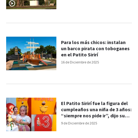
Para los más chicos: instalan
un barco pirata con toboganes
en el Patito Sirirí
16 de Diciembre de 2025
El Patito Sirirí fue la figura del
cumpleaños una niña de 3 años:
“siempre nos pide ir”, dijo su
mamá
9 de Diciembre de 2025