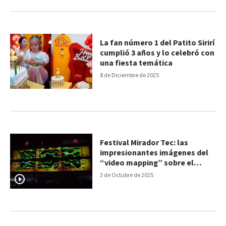
La fan número 1 del Patito Sirirí
cumplió 3 años y lo celebró con
una fiesta temática
8 de Diciembre de 2025
Festival Mirador Tec: las
impresionantes imágenes del
“video mapping” sobre el
edificio
3 de Octubre de 2025