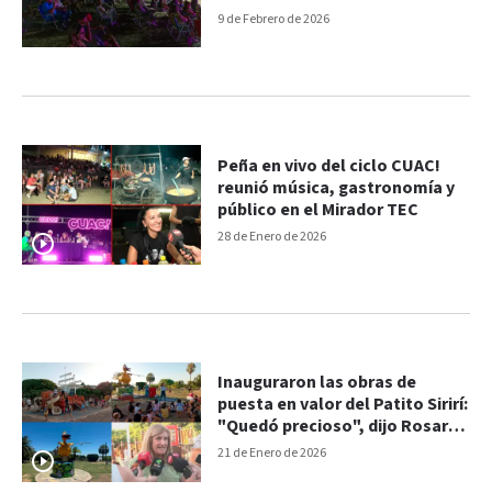
9 de Febrero de 2026
Peña en vivo del ciclo CUAC!
reunió música, gastronomía y
público en el Mirador TEC
28 de Enero de 2026
Inauguraron las obras de
puesta en valor del Patito Sirirí:
"Quedó precioso", dijo Rosario
Romero
21 de Enero de 2026