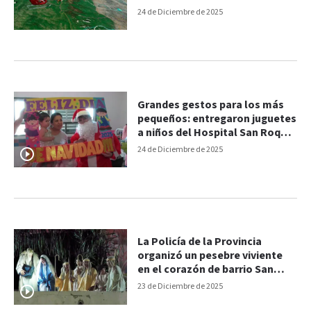
24 de Diciembre de 2025
Grandes gestos para los más
pequeños: entregaron juguetes
a niños del Hospital San Roque
por Navidad
24 de Diciembre de 2025
La Policía de la Provincia
organizó un pesebre viviente
en el corazón de barrio San
Agustín
23 de Diciembre de 2025