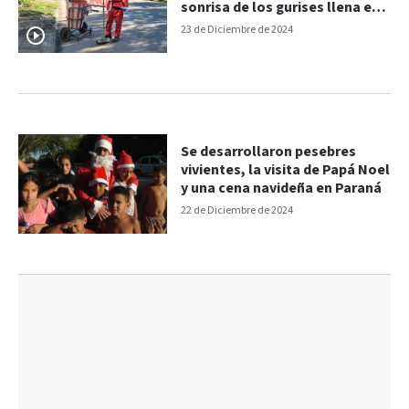
sonrisa de los gurises llena el
alma”
23 de Diciembre de 2024
Se desarrollaron pesebres
vivientes, la visita de Papá Noel
y una cena navideña en Paraná
22 de Diciembre de 2024