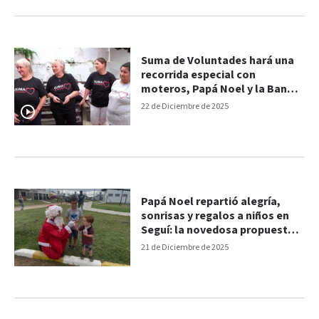
Suma de Voluntades hará una
recorrida especial con
moteros, Papá Noel y la Banda
de Música de la Policía
22 de Diciembre de 2025
Papá Noel repartió alegría,
sonrisas y regalos a niños en
Seguí: la novedosa propuesta
de vecinos para este domingo
21 de Diciembre de 2025