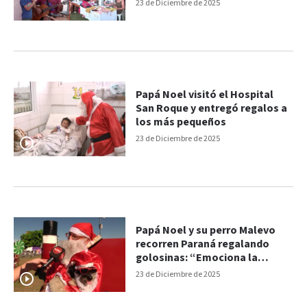
llegada de Papá Noel
23 de Diciembre de 2025
Papá Noel visitó el Hospital
San Roque y entregó regalos a
los más pequeños
23 de Diciembre de 2025
Papá Noel y su perro Malevo
recorren Paraná regalando
golosinas: “Emociona la
sonrisa de los gurises”
23 de Diciembre de 2025