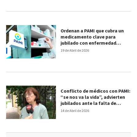
Ordenan a PAMI que cubra un
medicamento clave para
jubilado con enfermedad
crónica en Paraná
19 de Abril de 2026
Conflicto de médicos con PAMI:
“se nos va la vida”, advierten
jubilados ante la falta de
atención
14 de Abril de 2026