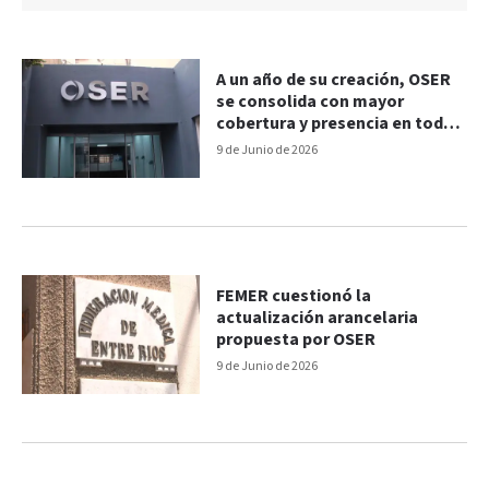
A un año de su creación, OSER
se consolida con mayor
cobertura y presencia en toda
la provincia
9 de Junio de 2026
FEMER cuestionó la
actualización arancelaria
propuesta por OSER
9 de Junio de 2026