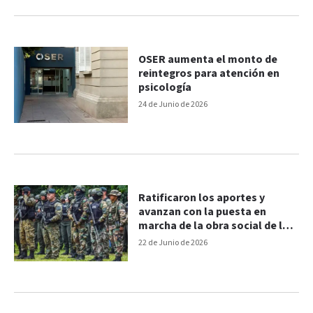
OSER aumenta el monto de
reintegros para atención en
psicología
24 de Junio de 2026
Ratificaron los aportes y
avanzan con la puesta en
marcha de la obra social de las
fuerzas federales
22 de Junio de 2026