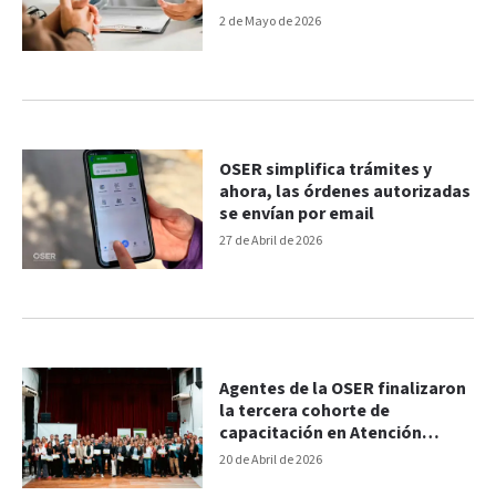
2 de Mayo de 2026
OSER simplifica trámites y
ahora, las órdenes autorizadas
se envían por email
27 de Abril de 2026
Agentes de la OSER finalizaron
la tercera cohorte de
capacitación en Atención
Ciudadana
20 de Abril de 2026