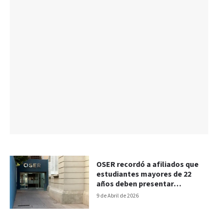
OSER recordó a afiliados que
estudiantes mayores de 22
años deben presentar
constancia de estudios
9 de Abril de 2026