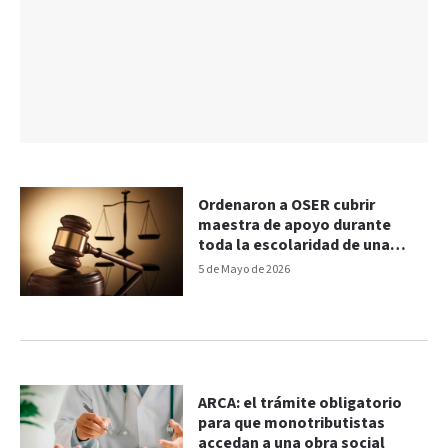
Ordenaron a OSER cubrir
maestra de apoyo durante
toda la escolaridad de una
adolescente
5 de Mayo de 2026
ARCA: el trámite obligatorio
para que monotributistas
accedan a una obra social