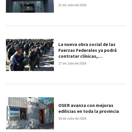
jueves y viernes
22 de Julio de 2026
La nueva obra social de las
Fuerzas Federales ya podrá
contratar clínicas,
medicamentos y prestadores
17 de Julio de 2026
OSER avanza con mejoras
edilicias en toda la provincia
16 de Julio de 2026