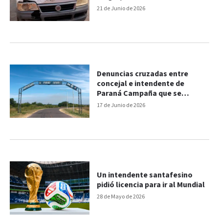
entrerriano
21 de Junio de 2026
Denuncias cruzadas entre
concejal e intendente de
Paraná Campaña que se
tomaron a golpes
17 de Junio de 2026
Un intendente santafesino
pidió licencia para ir al Mundial
28 de Mayo de 2026