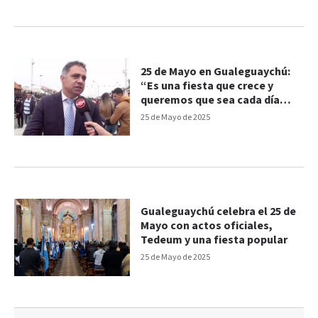
25 de Mayo en Gualeguaychú:
“Es una fiesta que crece y
queremos que sea cada día
más grande”
25 de Mayo de 2025
Gualeguaychú celebra el 25 de
Mayo con actos oficiales,
Tedeum y una fiesta popular
25 de Mayo de 2025