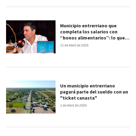
Municipio entrerriano que
completa los salarios con
“bonos alimentarios”: lo que
dijo el intendente
11 de Abril de 2026
Un municipio entrerriano
pagará parte del sueldo con un
"ticket canasta"
1 de Abril de 2026