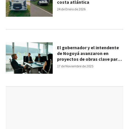
costa atlántica
24 de Enero de 2026
El gobernador y el intendente
de Nogoyá avanzaron en
proyectos de obras clave para
la ciudad
17 de Noviembre de 2025