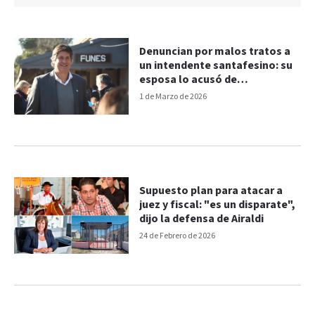
Denuncian por malos tratos a
un intendente santafesino: su
esposa lo acusó de
intimidaciones y pidió
1 de Marzo de 2026
protección
Supuesto plan para atacar a
juez y fiscal: "es un disparate",
dijo la defensa de Airaldi
24 de Febrero de 2026