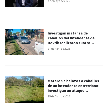
intendente de San José
4 de Mayo de 2026
Investigan matanza de
caballos del intendente de
Bovril: realizaron cuatro
allanamientos
27 de Abril de 2026
Mataron a balazos a caballos
de un intendente entrerriano:
investigan un ataque
intencional
25 de Abril de 2026