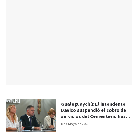
Gualeguaychú: El intendente
Davico suspendió el cobro de
servicios del Cementerio hasta
2027
8 de Mayo de 2025