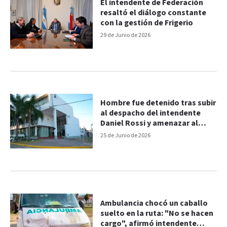
El intendente de Federación
resaltó el diálogo constante
con la gestión de Frigerio
29 de Junio de 2026
Hombre fue detenido tras subir
al despacho del intendente
Daniel Rossi y amenazar al
personal municipal
25 de Junio de 2026
Ambulancia chocó un caballo
suelto en la ruta: "No se hacen
cargo", afirmó intendente