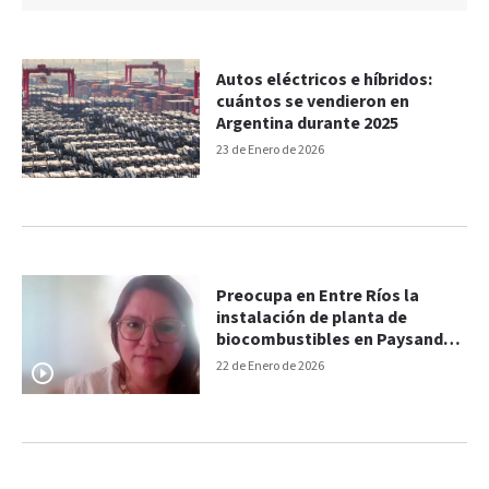
Autos eléctricos e híbridos:
cuántos se vendieron en
Argentina durante 2025
23 de Enero de 2026
Preocupa en Entre Ríos la
instalación de planta de
biocombustibles en Paysandú:
investigan impacto ambiental
22 de Enero de 2026