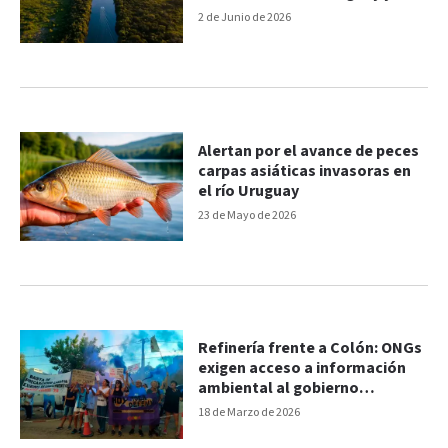
dona a Argentina y Uruguay
2 de Junio de 2026
Alertan por el avance de peces
carpas asiáticas invasoras en
el río Uruguay
23 de Mayo de 2026
Refinería frente a Colón: ONGs
exigen acceso a información
ambiental al gobierno
uruguayo
18 de Marzo de 2026