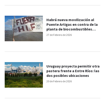
Habrá nueva movilización al
Puente Artigas en contra de la
planta de biocombustibles
frente a Colón
27 de Febrero de 2026
Uruguay proyecta permitir otra
pastera frente a Entre Ríos: las
dos posibles ubicaciones
20 de Febrero de 2026