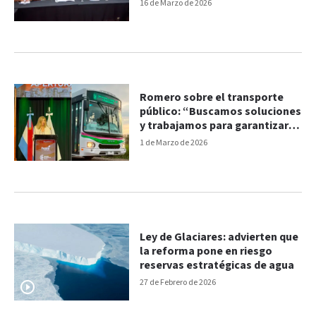
refinería frente a Colón
16 de Marzo de 2026
Romero sobre el transporte
público: “Buscamos soluciones
y trabajamos para garantizar el
servicio"
1 de Marzo de 2026
Ley de Glaciares: advierten que
la reforma pone en riesgo
reservas estratégicas de agua
27 de Febrero de 2026