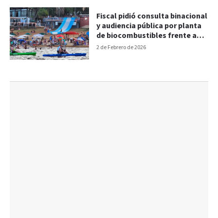
Fiscal pidió consulta binacional
y audiencia pública por planta
de biocombustibles frente a
Colón
2 de Febrero de 2026