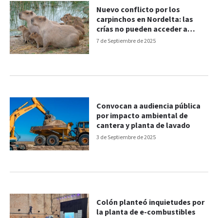
Nuevo conflicto por los
carpinchos en Nordelta: las
crías no pueden acceder a
tierra firme
7 de Septiembre de 2025
Convocan a audiencia pública
por impacto ambiental de
cantera y planta de lavado
3 de Septiembre de 2025
Colón planteó inquietudes por
la planta de e-combustibles