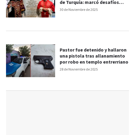
de Turquía: marcó desafíos
para las Iglesias
30 de Noviembre de 2025
Pastor fue detenido y hallaron
una pistola tras allanamiento
por robo en templo entrerriano
28 de Noviembre de 2025