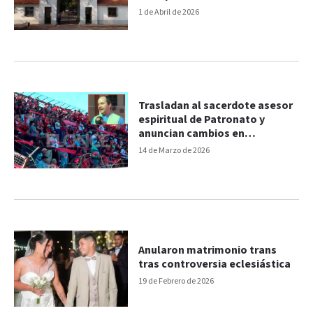
1 de Abril de 2026
Trasladan al sacerdote asesor
espiritual de Patronato y
anuncian cambios en
parroquias
14 de Marzo de 2026
Anularon matrimonio trans
tras controversia eclesiástica
19 de Febrero de 2026