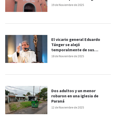
privadas"
19 de Noviembre de 2025
El vicario general Eduardo
Tánger se alejó
temporalmente de sus
funciones en la diócesis de
18 de Noviembre de 2025
Paraná
Dos adultos y un menor
robaron en una iglesia de
Paraná
12 de Noviembre de 2025