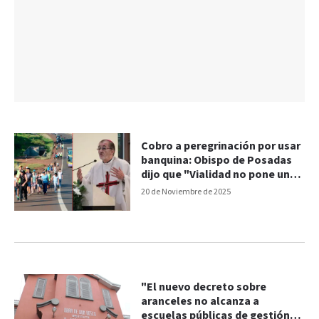
Cobro a peregrinación por usar
banquina: Obispo de Posadas
dijo que "Vialidad no pone un
peso en las rutas"
20 de Noviembre de 2025
"El nuevo decreto sobre
aranceles no alcanza a
escuelas públicas de gestión