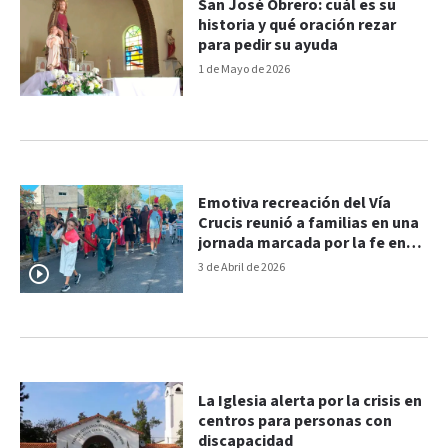
San José Obrero: cuál es su
historia y qué oración rezar
para pedir su ayuda
1 de Mayo de 2026
Emotiva recreación del Vía
Crucis reunió a familias en una
jornada marcada por la fe en
Paraná
3 de Abril de 2026
La Iglesia alerta por la crisis en
centros para personas con
discapacidad