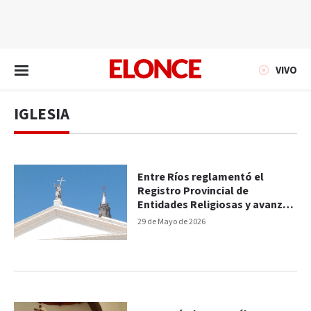
EN VIVO
VIVO
IGLESIA
Entre Ríos reglamentó el
Registro Provincial de
Entidades Religiosas y avanza
en la regularización de los
29 de Mayo de 2026
cultos