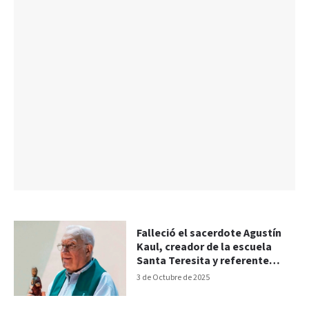
Falleció el sacerdote Agustín
Kaul, creador de la escuela
Santa Teresita y referente
pastoral
3 de Octubre de 2025