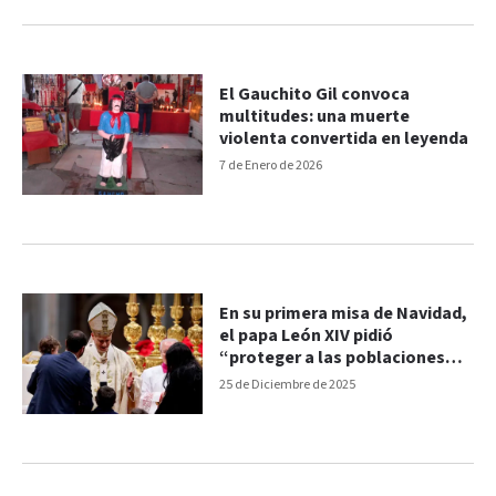
El Gauchito Gil convoca
multitudes: una muerte
violenta convertida en leyenda
7 de Enero de 2026
En su primera misa de Navidad,
el papa León XIV pidió
“proteger a las poblaciones
indefensas”
25 de Diciembre de 2025