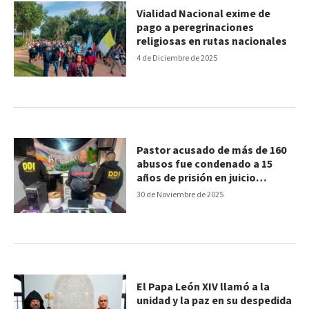
Vialidad Nacional exime de
pago a peregrinaciones
religiosas en rutas nacionales
4 de Diciembre de 2025
Pastor acusado de más de 160
abusos fue condenado a 15
años de prisión en juicio
abreviado
30 de Noviembre de 2025
El Papa León XIV llamó a la
unidad y la paz en su despedida