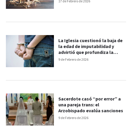
17 de Febrero de 2026
La Iglesia cuestionó la baja de
la edad de imputabilidad y
advirtió que profundiza la
exclusión y la violencia
9 de Febrero de 2026
Sacerdote casó “por error” a
una pareja trans: el
Arzobispado evalúa sanciones
9 de Febrero de 2026