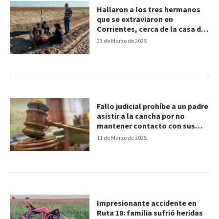
Hallaron a los tres hermanos
que se extraviaron en
Corrientes, cerca de la casa de
Loan Peña
23 de Marzo de 2025
Fallo judicial prohíbe a un padre
asistir a la cancha por no
mantener contacto con sus
hijos
11 de Marzo de 2025
Impresionante accidente en
Ruta 18: familia sufrió heridas