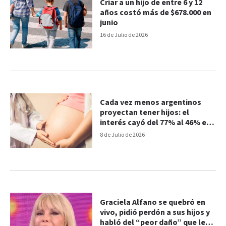
Criar a un hijo de entre 6 y 12
años costó más de $678.000 en
junio
16 de Julio de 2026
Cada vez menos argentinos
proyectan tener hijos: el
interés cayó del 77% al 46% en
diez años
8 de Julio de 2026
Graciela Alfano se quebró en
vivo, pidió perdón a sus hijos y
habló del “peor daño” que les