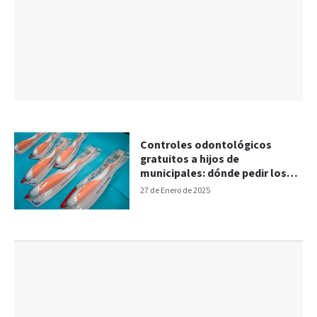
Controles odontológicos
gratuitos a hijos de
municipales: dónde pedir los
turnos
27 de Enero de 2025