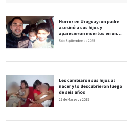
Horror en Uruguay: un padre
asesinó a sus hijos y
aparecieron muertos en un
arroyo
5 de Septiembre de 2025
Les cambiaron sus hijos al
nacer y lo descubrieron luego
de seis años
28 de Marzo de 2025