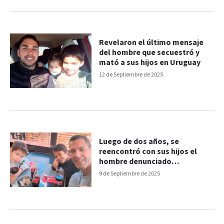
Revelaron el último mensaje
del hombre que secuestró y
mató a sus hijos en Uruguay
12 de Septiembre de 2025
Luego de dos años, se
reencontró con sus hijos el
hombre denunciado
falsamente por abuso
9 de Septiembre de 2025