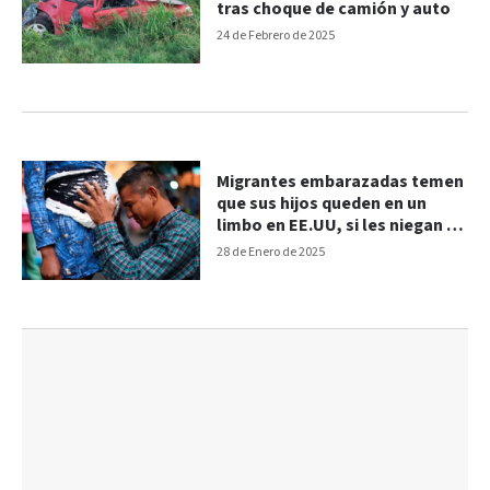
tras choque de camión y auto
24 de Febrero de 2025
Migrantes embarazadas temen
que sus hijos queden en un
limbo en EE.UU, si les niegan la
ciudadanía como ordenó
28 de Enero de 2025
Trump