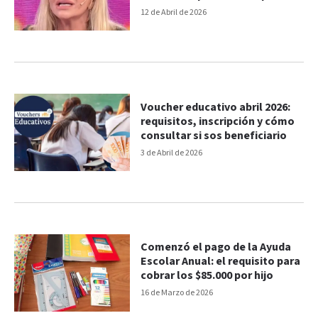
hizo
12 de Abril de 2026
Voucher educativo abril 2026:
requisitos, inscripción y cómo
consultar si sos beneficiario
3 de Abril de 2026
Comenzó el pago de la Ayuda
Escolar Anual: el requisito para
cobrar los $85.000 por hijo
16 de Marzo de 2026