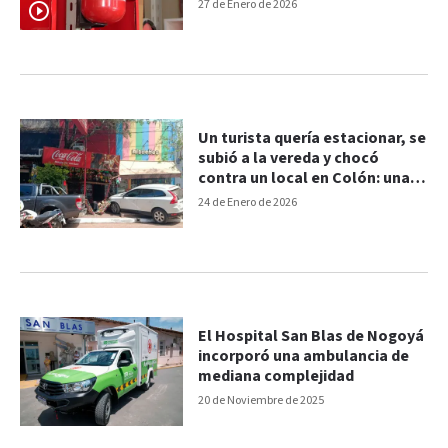
27 de Enero de 2026
Un turista quería estacionar, se
subió a la vereda y chocó
contra un local en Colón: una
persona herida
24 de Enero de 2026
El Hospital San Blas de Nogoyá
incorporó una ambulancia de
mediana complejidad
20 de Noviembre de 2025