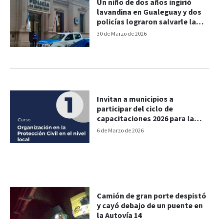
Un niño de dos años ingirió
lavandina en Gualeguay y dos
policías lograron salvarle la
vida
30 de Marzo de 2026
Invitan a municipios a
participar del ciclo de
capacitaciones 2026 para la
gestión de emergencias
6 de Marzo de 2026
Camión de gran porte despistó
y cayó debajo de un puente en
la Autovía 14