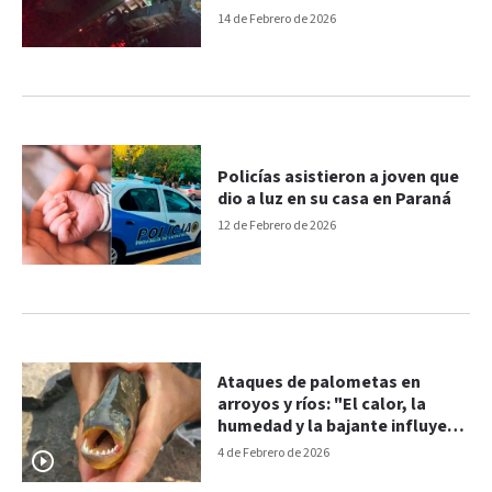
14 de Febrero de 2026
Policías asistieron a joven que
dio a luz en su casa en Paraná
12 de Febrero de 2026
Ataques de palometas en
arroyos y ríos: "El calor, la
humedad y la bajante influyen
en su aparición"
4 de Febrero de 2026