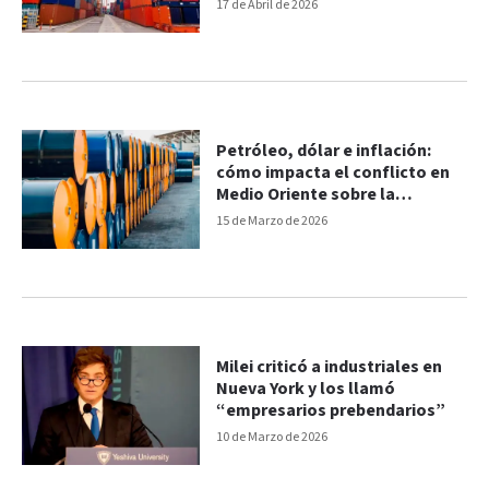
17 de Abril de 2026
Petróleo, dólar e inflación:
cómo impacta el conflicto en
Medio Oriente sobre la
economía argentina
15 de Marzo de 2026
Milei criticó a industriales en
Nueva York y los llamó
“empresarios prebendarios”
10 de Marzo de 2026