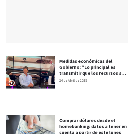
Medidas económicas del
Gobierno: “Lo principal es
transmitir que los recursos son
de la sociedad”
24 de Abril de 2025
Comprar dólares desde el
homebanking: datos a tener en
cuenta a partir de este lunes