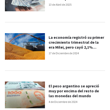
13 de Abril de 2025
La economía registró su primer
crecimiento trimestral de la
era Milei, pero cayó 2,1%
interanual
17 de Diciembre de 2024
El peso argentino se apreció
muy por encima del resto de
las monedas del mundo
4 de Diciembre de 2024