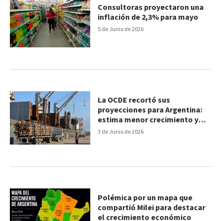
Consultoras proyectaron una
inflación de 2,3% para mayo
5 de Junio de 2026
La OCDE recortó sus
proyecciones para Argentina:
estima menor crecimiento y
mayor inflación en 2026
3 de Junio de 2026
Polémica por un mapa que
compartió Milei para destacar
el crecimiento económico