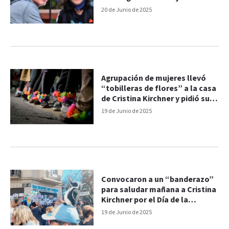
asfixiaron para robarle
20 de Junio de 2025
Agrupación de mujeres llevó
“tobilleras de flores” a la casa
de Cristina Kirchner y pidió su
libertad
19 de Junio de 2025
Convocaron a un “banderazo”
para saludar mañana a Cristina
Kirchner por el Día de la
Bandera
19 de Junio de 2025