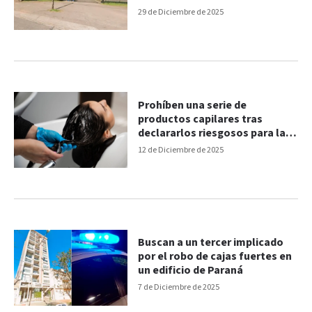
29 de Diciembre de 2025
Prohíben una serie de
productos capilares tras
declararlos riesgosos para la
salud
12 de Diciembre de 2025
Buscan a un tercer implicado
por el robo de cajas fuertes en
un edificio de Paraná
7 de Diciembre de 2025