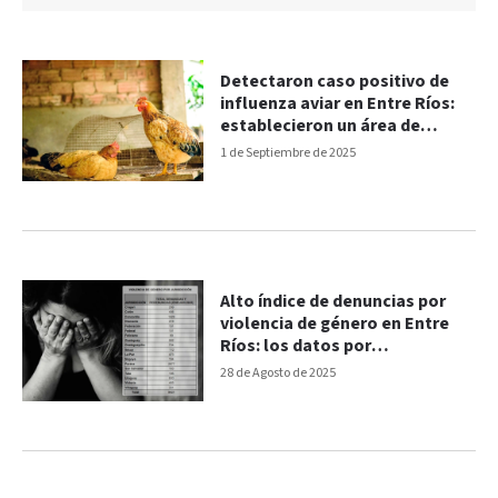
Detectaron caso positivo de
influenza aviar en Entre Ríos:
establecieron un área de
prevención
1 de Septiembre de 2025
Alto índice de denuncias por
violencia de género en Entre
Ríos: los datos por
departamento
28 de Agosto de 2025