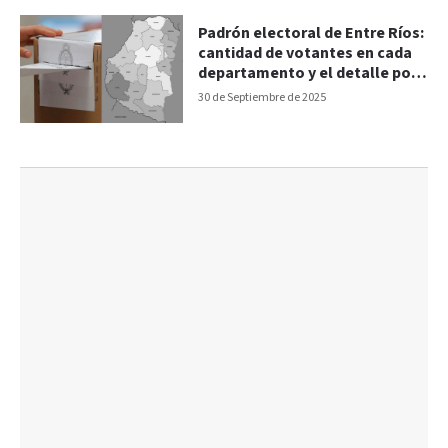
Padrón electoral de Entre Ríos:
cantidad de votantes en cada
departamento y el detalle por
localidad
30 de Septiembre de 2025