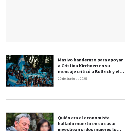
Masivo banderazo para apoyar
a Cristina Kirchner: en su
mensaje criticó a Bullrich y el
modelo económico
20 de Junio de 2025
Quién era el economista
hallado muerto en su casa:
investigan si dos mujeres lo