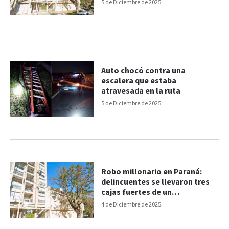
precisa
5 de Diciembre de 2025
Auto chocó contra una
escalera que estaba
atravesada en la ruta
5 de Diciembre de 2025
Robo millonario en Paraná:
delincuentes se llevaron tres
cajas fuertes de un
departamento de zona Parque
4 de Diciembre de 2025