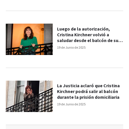
Luego de la autorización,
Cristina Kirchner volvió a
saludar desde el balcón de su
domicilio
19 de Junio de 2025
La Justicia aclaró que Cristina
Kirchner podrá salir al balcón
durante la prisión domiciliaria
19 de Junio de 2025