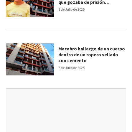
que gozaba de prisión
domiciliaria
8 de Julio de 2025
Macabro hallazgo de un cuerpo
dentro de un ropero sellado
con cemento
7 de Julio de 2025