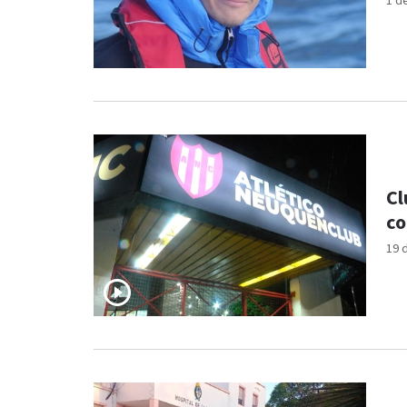
1 d
Cl
co
19 