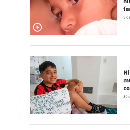
ni
fa
5 d
Ni
mú
co
30 