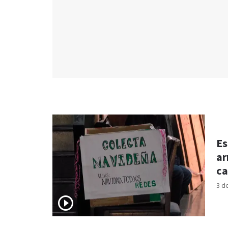
Es
ar
ca
3 d