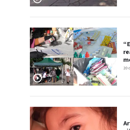
“E
re
me
20 
Ar