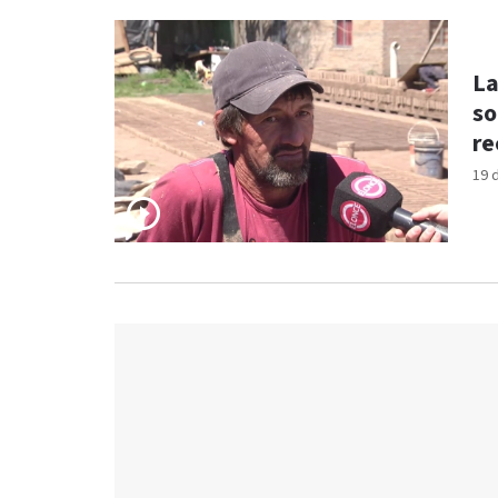
La
so
re
19 