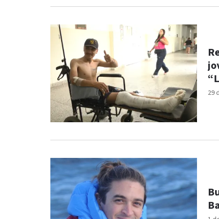
Re
jo
“L
29 
Bu
Ba