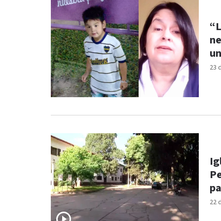
“L
ne
un
23 
Ig
Pe
pa
22 