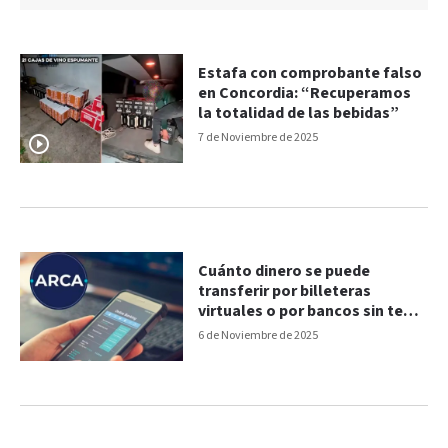
Estafa con comprobante falso
en Concordia: “Recuperamos
la totalidad de las bebidas”
7 de Noviembre de 2025
Cuánto dinero se puede
transferir por billeteras
virtuales o por bancos sin tener
problemas con ARCA en
6 de Noviembre de 2025
noviembre