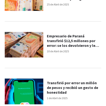
trabajando”
25 de Abril de 2025
Empresario de Paraná
transfirió $12,5 millones por
error: se los devolvieron y le
pidieron recompensa “bien
10 de Abril de 2025
argentina”
Transfirió por error un millón
de pesos y recibió un gesto de
honestidad
1 de Abril de 2025