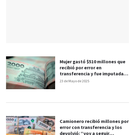
Mujer gastó $510 millones que
recibió por error en
transferencia y fue imputada
por defraudación
23 de Mayo de 2025
Camionero recibió millones por
error con transferencia y los
devolvió: “voy a seguir