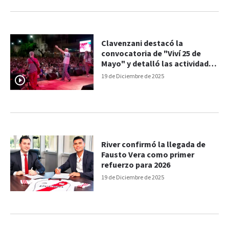
Clavenzani destacó la
convocatoria de "Viví 25 de
Mayo" y detalló las actividades
que se vivirán durante el
19 de Diciembre de 2025
verano en Paraná
River confirmó la llegada de
Fausto Vera como primer
refuerzo para 2026
19 de Diciembre de 2025