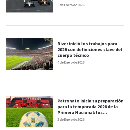
6 de Enero de 2026
River inició los trabajos para
2026 con definiciones clave del
cuerpo técnico
4 de Enero de 2026
Patronato inicia su preparación
para la temporada 2026 de la
Primera Nacional: los
convocados
2 de Enero de 2026