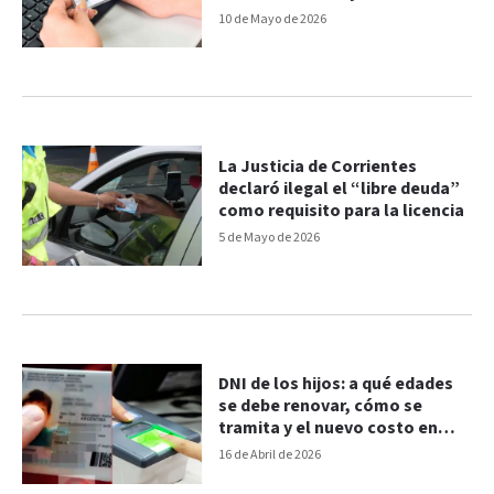
10 de Mayo de 2026
La Justicia de Corrientes
declaró ilegal el “libre deuda”
como requisito para la licencia
5 de Mayo de 2026
DNI de los hijos: a qué edades
se debe renovar, cómo se
tramita y el nuevo costo en
2026
16 de Abril de 2026