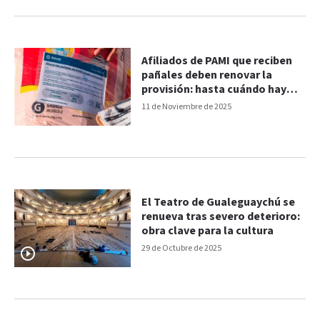
Afiliados de PAMI que reciben
pañales deben renovar la
provisión: hasta cuándo hay
tiempo
11 de Noviembre de 2025
El Teatro de Gualeguaychú se
renueva tras severo deterioro:
obra clave para la cultura
29 de Octubre de 2025