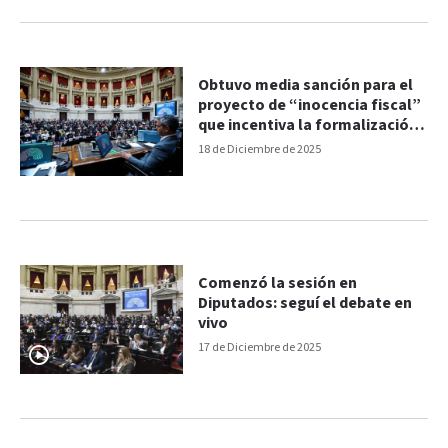
Obtuvo media sanción para el
proyecto de “inocencia fiscal”
que incentiva la formalización
de ahorros en dólares
18 de Diciembre de 2025
Comenzó la sesión en
Diputados: seguí el debate en
vivo
17 de Diciembre de 2025