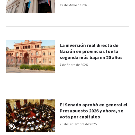
perderá $540 millones
12 de Mayo de 2026
La inversión real directa de
Nación en provincias fue la
segunda más baja en 20 años
7 de Enero de 2026
El Senado aprobó en general el
Presupuesto 2026 y ahora, se
vota por capítulos
26 de Diciembre de 2025