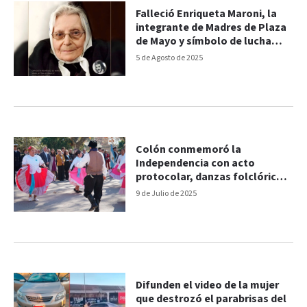
Falleció Enriqueta Maroni, la
integrante de Madres de Plaza
de Mayo y símbolo de lucha
tenía 98 años
5 de Agosto de 2025
Colón conmemoró la
Independencia con acto
protocolar, danzas folclóricas
y empanadas
9 de Julio de 2025
Difunden el video de la mujer
que destrozó el parabrisas del