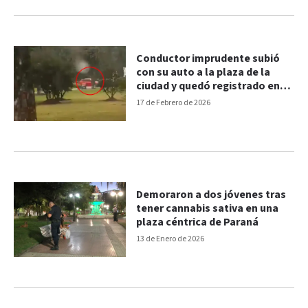
Conductor imprudente subió
con su auto a la plaza de la
ciudad y quedó registrado en
video: las maniobras
17 de Febrero de 2026
Demoraron a dos jóvenes tras
tener cannabis sativa en una
plaza céntrica de Paraná
13 de Enero de 2026