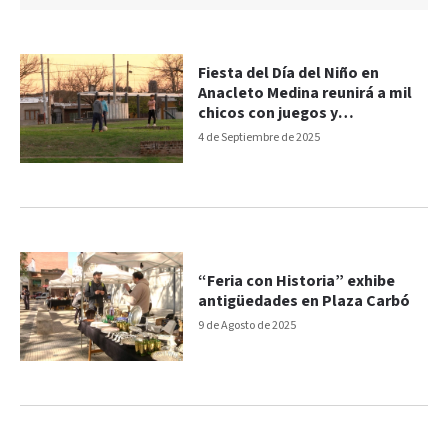
Fiesta del Día del Niño en
Anacleto Medina reunirá a mil
chicos con juegos y
espectáculos
4 de Septiembre de 2025
“Feria con Historia” exhibe
antigüedades en Plaza Carbó
9 de Agosto de 2025