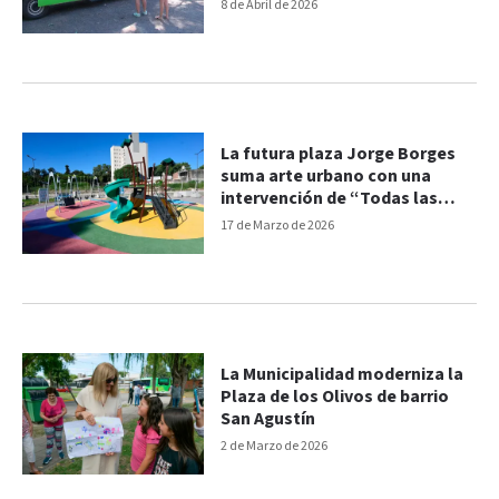
8 de Abril de 2026
La futura plaza Jorge Borges
suma arte urbano con una
intervención de “Todas las
Manos”
17 de Marzo de 2026
La Municipalidad moderniza la
Plaza de los Olivos de barrio
San Agustín
2 de Marzo de 2026