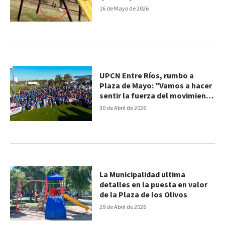
la calle
16 de Mayo de 2026
UPCN Entre Ríos, rumbo a
Plaza de Mayo: "Vamos a hacer
sentir la fuerza del movimiento
obrero en las calles"
30 de Abril de 2026
La Municipalidad ultima
detalles en la puesta en valor
de la Plaza de los Olivos
29 de Abril de 2026