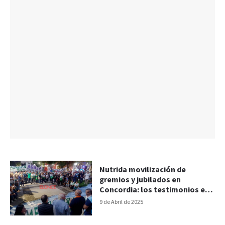
Nutrida movilización de
gremios y jubilados en
Concordia: los testimonios en
la marcha
9 de Abril de 2025