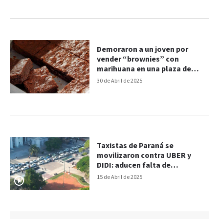
Demoraron a un joven por
vender “brownies” con
marihuana en una plaza de
Paraná
30 de Abril de 2025
Taxistas de Paraná se
movilizaron contra UBER y
DIDI: aducen falta de
regulación
15 de Abril de 2025