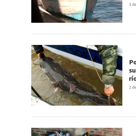
3 d
Po
su
rí
2 d