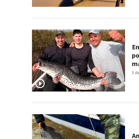
En
po
má
5 d
An