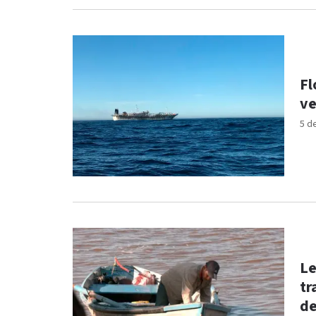
Fl
ve
5 d
Le
tr
de