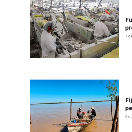
Fu
pr
7 d
Fi
pe
6 d