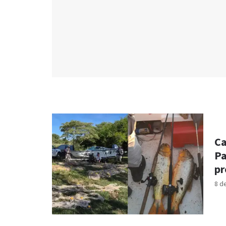
Ca
Pa
pr
8 d