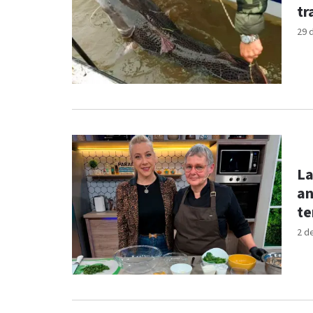
tr
29 
La
an
te
2 d