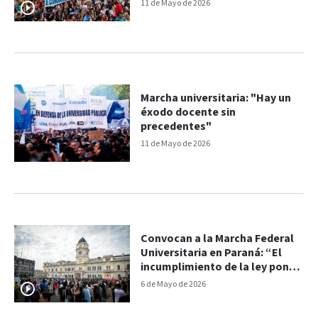
financiamiento”
11 de Mayo de 2026
Marcha universitaria: "Hay un
éxodo docente sin
precedentes"
11 de Mayo de 2026
Convocan a la Marcha Federal
Universitaria en Paraná: “El
incumplimiento de la ley pone
en riesgo la democracia”
6 de Mayo de 2026