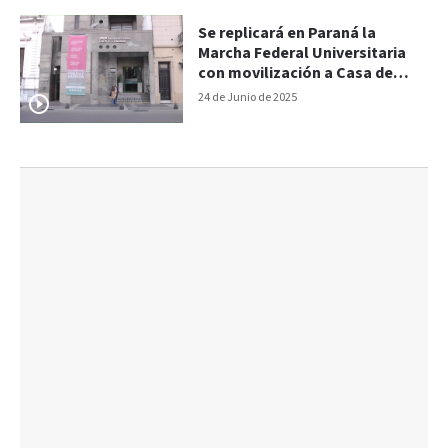
Se replicará en Paraná la
Marcha Federal Universitaria
con movilización a Casa de
Gobierno
24 de Junio de 2025