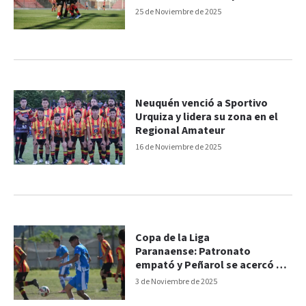
25 de Noviembre de 2025
Neuquén venció a Sportivo
Urquiza y lidera su zona en el
Regional Amateur
16 de Noviembre de 2025
Copa de la Liga
Paranaense: Patronato
empató y Peñarol se acercó en
la cima
3 de Noviembre de 2025