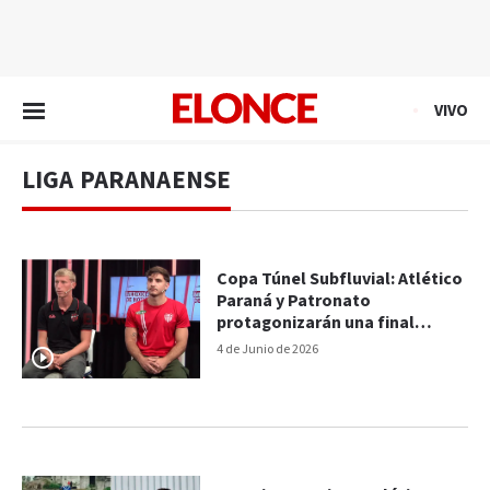
EN VIVO
VIVO
LIGA PARANAENSE
Copa Túnel Subfluvial: Atlético
Paraná y Patronato
protagonizarán una final
histórica
4 de Junio de 2026