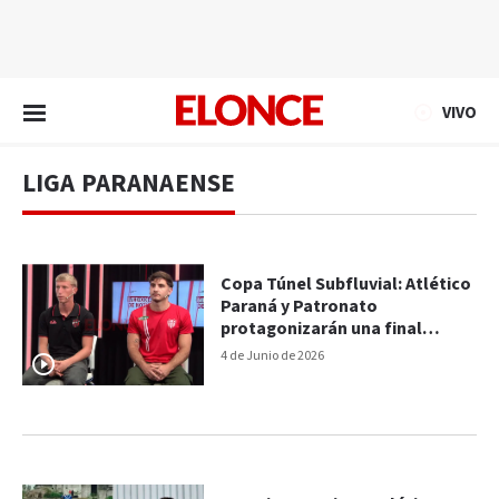
EN VIVO
VIVO
LIGA PARANAENSE
Copa Túnel Subfluvial: Atlético
Paraná y Patronato
protagonizarán una final
histórica
4 de Junio de 2026