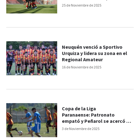
25 de Noviembre de 2025
Neuquén venció a Sportivo
Urquiza y lidera su zona en el
Regional Amateur
16 de Noviembre de 2025
Copa de la Liga
Paranaense: Patronato
empató y Peñarol se acercó en
la cima
3 de Noviembre de 2025