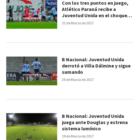
Con los tres puntos en juego,
Atlético Paraná recibe a
Juventud Unida en el choque
provincial
31 de Marzo de 2017
B Nacional: Juventud Unida
derrotó a Villa Dálmine y sigue
sumando
26 de Marzo de 2017
B Nacional: Juventud Unida
juega ante Douglas y estrena
sistema lumínico
19 de Marzo de 2017