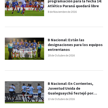
programación para la fecha 14:
Atlético Paraná quedará libre
8 de Noviembre de 2016
B Nacional: Están las
designaciones para los equipos
entrerrianos
18 de Octubre de 2016
B Nacional: En Corrientes,
Juventud Unida de
Gualeguaychú festejó por
primera vez
13 de Octubre de 2016