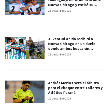
Gualeguaychú se impuso ante
Nueva Chicago y estiró su
buena racha
23 de Abril de 2016
Juventud Unida recibirá a
Nueva Chicago en un duelo
donde ambos buscarán
acercarse a la cima
23 de Abril de 2016
Andrés Merlos será el árbitro
para el choque entre Talleres y
Atlético Paraná
19 de Abril de 2016