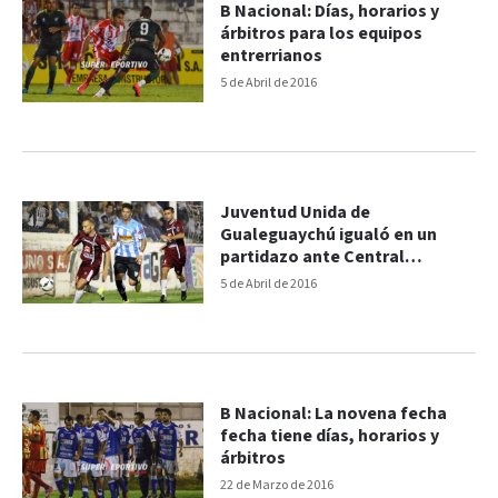
B Nacional: Días, horarios y
árbitros para los equipos
entrerrianos
5 de Abril de 2016
Juventud Unida de
Gualeguaychú igualó en un
partidazo ante Central
Córdoba
5 de Abril de 2016
B Nacional: La novena fecha
fecha tiene días, horarios y
árbitros
22 de Marzo de 2016