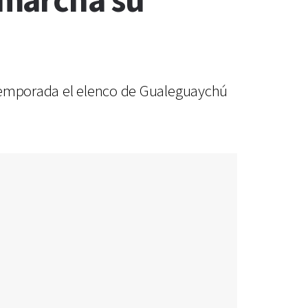
 marcha su
etemporada el elenco de Gualeguaychú