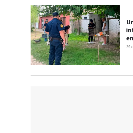
Un
in
en
29 