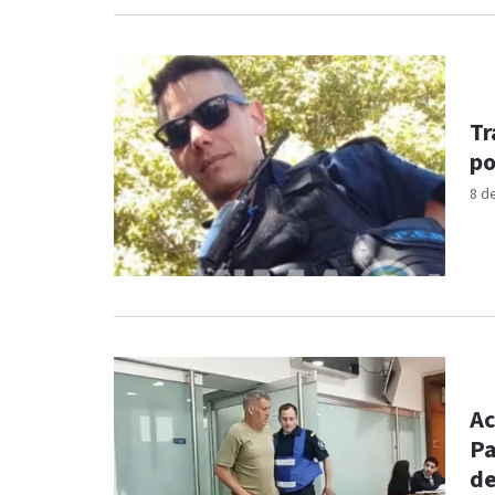
Tr
po
8 d
Ac
Pa
de