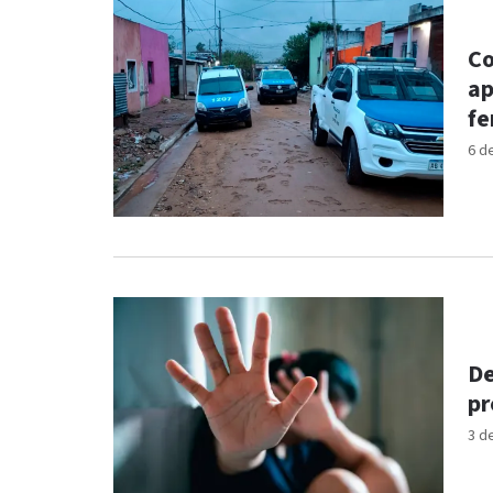
Co
ap
fe
6 d
De
pr
3 d