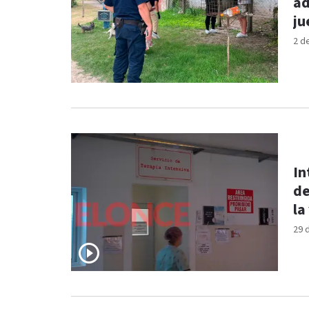
ad
ju
2 d
In
de
la
29 