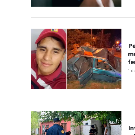
Pe
mu
fe
1 d
In