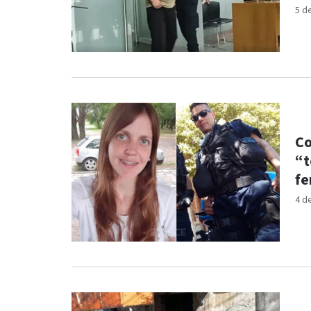
5 d
Co
“t
fe
4 d