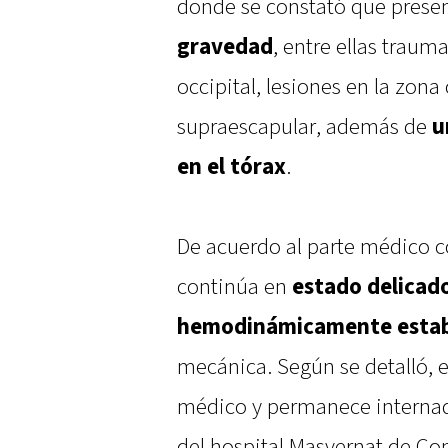
donde se constató que pres
gravedad
, entre ellas trau
occipital, lesiones en la zona 
supraescapular, además de
u
en el tórax
.
De acuerdo al parte médico c
continúa en
estado delicad
hemodinámicamente esta
mecánica. Según se detalló, e
médico y permanece internada
del hospital Masvernat de Co