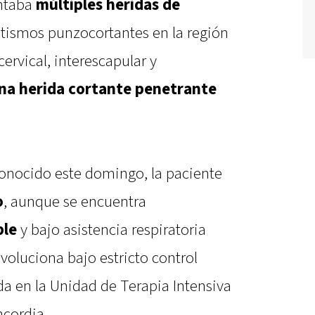
entaba
múltiples heridas de
matismos punzocortantes en la región
cervical, interescapular y
na herida cortante penetrante
onocido este domingo, la paciente
o
, aunque se encuentra
ble
y bajo asistencia respiratoria
voluciona bajo estricto control
 en la Unidad de Terapia Intensiva
ncordia.