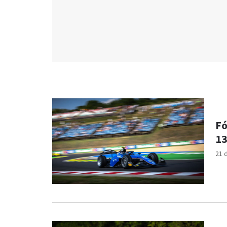
Fó
13
21 