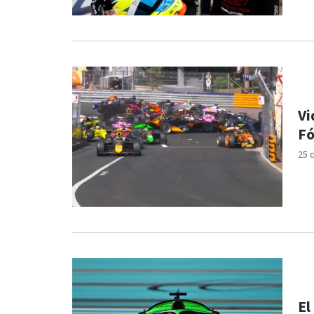
Vi
Fó
25 
El