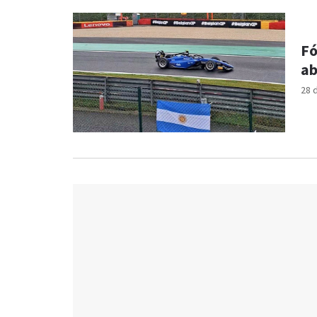
Fó
ab
28 