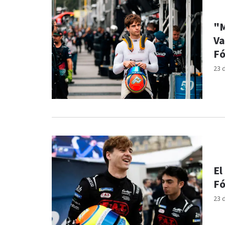
"M
Va
Fó
23 
El
Fó
23 