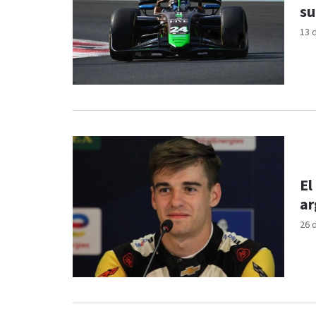
su
13 
El
ar
26 