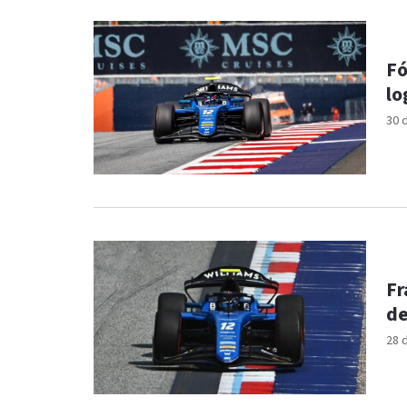
Fó
lo
30 
Fr
de
28 