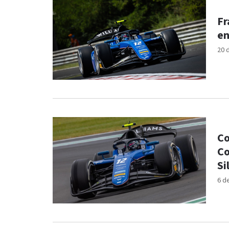
Fr
en
20 
Co
Co
Si
6 d