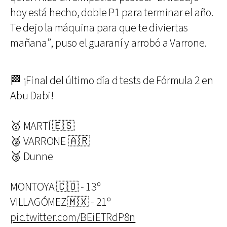
hoy está hecho, doble P1 para terminar el año.
Te dejo la máquina para que te diviertas
mañana”, puso el guaraní y arrobó a Varrone.
🏁 ¡Final del último día d tests de Fórmula 2 en
Abu Dabi!
🥇 MARTÍ 🇪🇸
🥈 VARRONE 🇦🇷
🥉 Dunne
MONTOYA 🇨🇴 - 13º
VILLAGÓMEZ🇲🇽 - 21º
pic.twitter.com/BEiETRdP8n