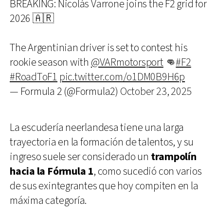
BREAKING: Nicolás Varrone joins the F2 grid for
2026 🇦🇷
The Argentinian driver is set to contest his
rookie season with
@VARmotorsport
👊
#F2
#RoadToF1
pic.twitter.com/o1DM0B9H6p
— Formula 2 (@Formula2)
October 23, 2025
La escudería neerlandesa tiene una larga
trayectoria en la formación de talentos, y su
ingreso suele ser considerado un
trampolín
hacia la Fórmula 1
, como sucedió con varios
de sus exintegrantes que hoy compiten en la
máxima categoría.