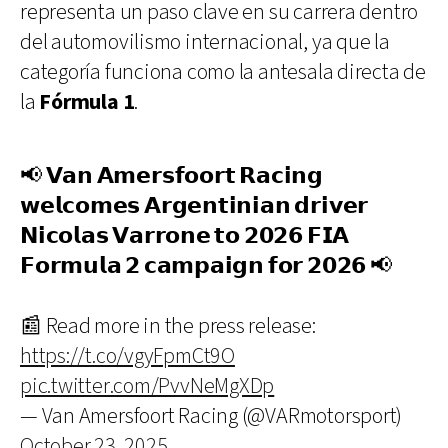
representa un paso clave en su carrera dentro
del automovilismo internacional, ya que la
categoría funciona como la antesala directa de
la
Fórmula 1
.
📢 𝗩𝗮𝗻 𝗔𝗺𝗲𝗿𝘀𝗳𝗼𝗼𝗿𝘁 𝗥𝗮𝗰𝗶𝗻𝗴
𝘄𝗲𝗹𝗰𝗼𝗺𝗲𝘀 𝗔𝗿𝗴𝗲𝗻𝘁𝗶𝗻𝗶𝗮𝗻 𝗱𝗿𝗶𝘃𝗲𝗿
𝗡𝗶𝗰𝗼𝗹𝗮𝘀 𝗩𝗮𝗿𝗿𝗼𝗻𝗲 𝘁𝗼 𝟮𝟬𝟮𝟲 𝗙𝗜𝗔
𝗙𝗼𝗿𝗺𝘂𝗹𝗮 𝟮 𝗰𝗮𝗺𝗽𝗮𝗶𝗴𝗻 𝗳𝗼𝗿 𝟮𝟬𝟮𝟲 📢
📰 Read more in the press release:
https://t.co/vgyFpmCt9O
pic.twitter.com/PvvNeMgXDp
— Van Amersfoort Racing (@VARmotorsport)
October 23, 2025