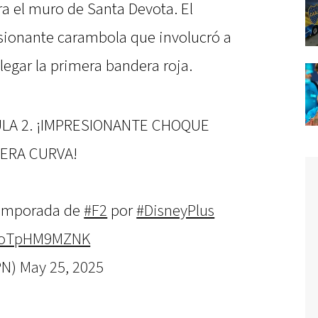
a el muro de Santa Devota. El
sionante carambola que involucró a
legar la primera bandera roja.
LA 2. ¡IMPRESIONANTE CHOQUE
MERA CURVA!
temporada de
#F2
por
#DisneyPlus
m/oTpHM9MZNK
PN)
May 25, 2025