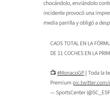
chocándolo, enviándolo contr
incidente provocó una impre
media parrilla y obligó a desp
CAOS TOTAL EN LA FÓRMU
DE 11 COCHES EN LA PRI
📺
#MonacoGP
| Toda la 
Premium
pic.twitter.co
— SportsCenter (@SC_ES