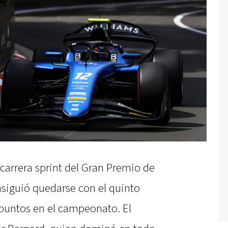
 carrera sprint del Gran Premio de
siguió quedarse con el quinto
puntos en el campeonato. El