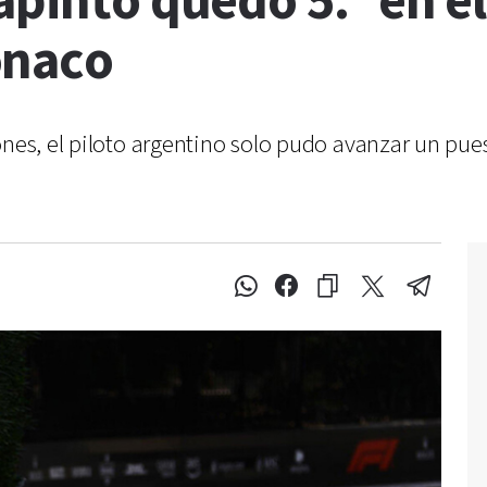
apinto quedó 5.º en el
onaco
ones, el piloto argentino solo pudo avanzar un pue