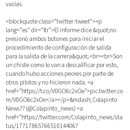
vacías.
<blockquote class="twitter-tweet"><p
lang="es" dir="ltr">El informe dice &quot;no
presionó ambos botones para iniciar el
procedimiento de configuración de salida
para la salida de la carrera&quot;.<br><br>Son
un chiste como lo van a descalificar por esto,
cuando hubo acciones peores por parte de
otros pilotos y no hicieron nada. <a
href="https://t.co/V0GO6c2xOe">pic.twitter.co
m/V0GO6c2xOe</a></p>&mdash; Colapinto
News?? (@Colapinto_news) <a
href="https://twitter.com/Colapinto_news/sta
tus/1771786576651014406?