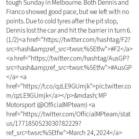
tough Sunday in Melbourne. Both Dennis and
Franco showed good pace, but we left with no
points. Due to cold tyres after the pit stop,
Dennis lost the car and hit the barrier in turn 6.
(1/2)<a href="https://twitter.com/hashtag/F2?
src=hash&amp;ref_src=twsrc%5Etfw">#F2</a>
<a href="https://twitter.com/hashtag/AusGP?
src=hash&amp;ref_src=twsrc%5Etfw">#AusGP
</a> <a
href="https://t.co/qzLE9GUmjk">pic.twitter.co
m/qzLE9GUmjk</a></p>&mdash; MP
Motorsport (@OfficialMPteam) <a
href="https://twitter.com/OfficialMPteam/stat
us/1771850523030782229?
ref_src=twsrc%5Etfw">March 24, 2024</a>