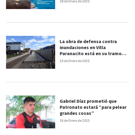
Agua y la Vida”
28 de Enero de 2025
La obra de defensa contra
inundaciones en Villa
Paranacito está en su tramo
final
24 de Enero de 2025
Gabriel Díaz prometió que
Patronato estará “para pelear
grandes cosas”
16 de Enero de 2025