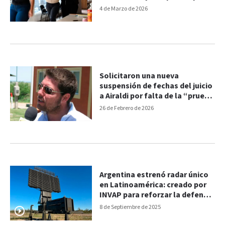
en libertad
4 de Marzo de 2026
Solicitaron una nueva
suspensión de fechas del juicio
a Airaldi por falta de la “prueba
principal”
26 de Febrero de 2026
Argentina estrenó radar único
en Latinoamérica: creado por
INVAP para reforzar la defensa
aérea
8 de Septiembre de 2025