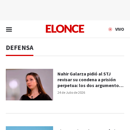
EN VIVO
VIVO
DEFENSA
Nahir Galarza pidió al STJ
revisar su condena a prisión
perpetua: los dos argumentos
de la nueva defensa
24 de Julio de 2026