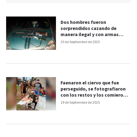
Dos hombres fueron
sorprendidos cazando de
manera ilegal y con armas
largas
25 de Septiembre de 2025
Faenaron el ciervo que fue
perseguido, se fotografiaron
con los restos y los comieron
en un asado
19 de Septiembre de 2025