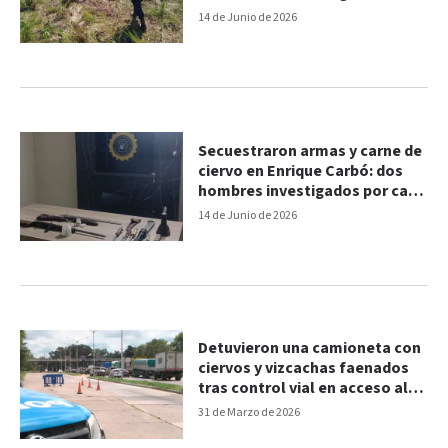
14 de Junio de 2026
Secuestraron armas y carne de
ciervo en Enrique Carbó: dos
hombres investigados por caza
ilegal
14 de Junio de 2026
Detuvieron una camioneta con
ciervos y vizcachas faenados
tras control vial en acceso al
Túnel Subfluvial
31 de Marzo de 2026