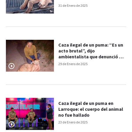
31 de Enero de 2025
Caza ilegal de un puma: “Es un
acto brutal”, dijo
ambientalista que denunció el
hecho
29 de Enero de 2025
Caza ilegal de un puma en
Larroque: el cuerpo del animal
no fue hallado
23 de Enero de 2025