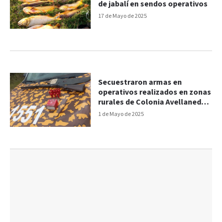
de jabalí en sendos operativos
17 de Mayo de 2025
Secuestraron armas en
operativos realizados en zonas
rurales de Colonia Avellaneda y
Villa Urquiza
1 de Mayo de 2025