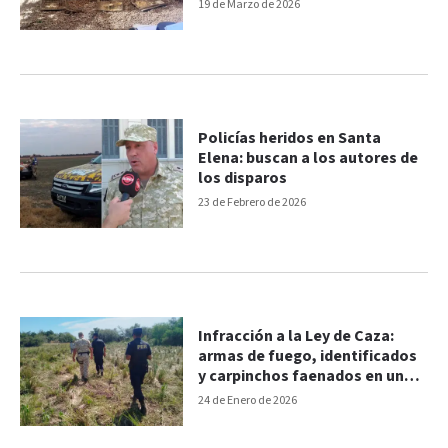
19 de Marzo de 2026
Policías heridos en Santa
Elena: buscan a los autores de
los disparos
23 de Febrero de 2026
Infracción a la Ley de Caza:
armas de fuego, identificados
y carpinchos faenados en un
campamento
24 de Enero de 2026