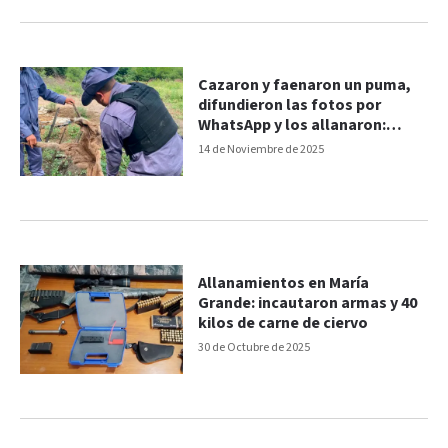
Cazaron y faenaron un puma,
difundieron las fotos por
WhatsApp y los allanaron:
siguen en libertad
14 de Noviembre de 2025
Allanamientos en María
Grande: incautaron armas y 40
kilos de carne de ciervo
30 de Octubre de 2025