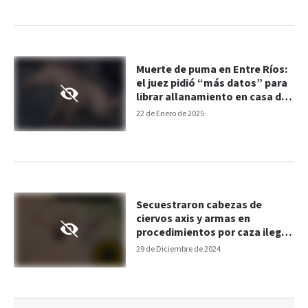
Muerte de puma en Entre Ríos:
el juez pidió “más datos” para
librar allanamiento en casa de
sospechoso
22 de Enero de 2025
Secuestraron cabezas de
ciervos axis y armas en
procedimientos por caza ilegal
en Entre Ríos
29 de Diciembre de 2024