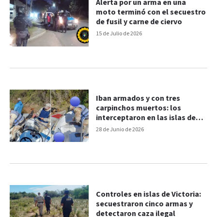
Alerta por un arma en una
moto terminó con el secuestro
de fusil y carne de ciervo
15 de Julio de 2026
Iban armados y con tres
carpinchos muertos: los
interceptaron en las islas de
Victoria
28 de Junio de 2026
Controles en islas de Victoria:
secuestraron cinco armas y
detectaron caza ilegal