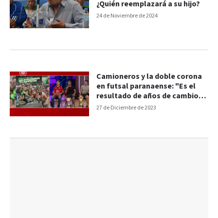
¿Quién reemplazará a su hijo?
24 de Noviembre de 2024
Camioneros y la doble corona
en futsal paranaense: "Es el
resultado de años de cambios y
transformaciones"
27 de Diciembre de 2023