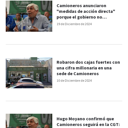
Camioneros anunciaron
"medidas de acción directa"
porque el gobierno no
convalida el aumento firmado
19 de Diciembre de 2024
Robaron dos cajas fuertes con
una cifra millonaria en una
sede de Camioneros
10 de Diciembre de 2024
Hugo Moyano confirmó que
Camioneros seguirá en la CGT: