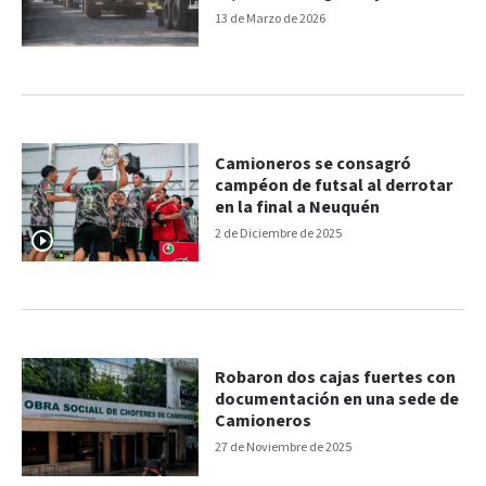
extra en marzo
13 de Marzo de 2026
Camioneros se consagró
campéon de futsal al derrotar
en la final a Neuquén
2 de Diciembre de 2025
Robaron dos cajas fuertes con
documentación en una sede de
Camioneros
27 de Noviembre de 2025