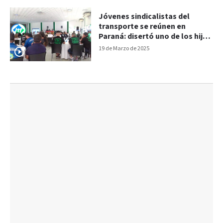
Jóvenes sindicalistas del
transporte se reúnen en
Paraná: disertó uno de los hijos
de Moyano
19 de Marzo de 2025