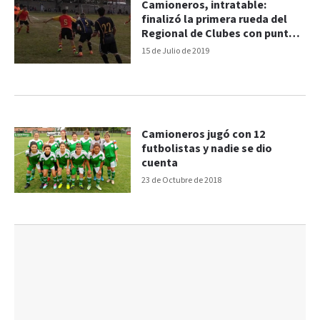
Camioneros, intratable:
finalizó la primera rueda del
Regional de Clubes con puntaje
ideal
15 de Julio de 2019
Camioneros jugó con 12
futbolistas y nadie se dio
cuenta
23 de Octubre de 2018