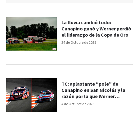
La lluvia cambió todo:
Canapino ganó y Werner perdió
el liderazgo de la Copa de Oro
24 de Octubre de 2025
TC: aplastante “pole” de
Canapino en San Nicolás y la
razón por la que Werner
finalizó 33º
4 de Octubre de 2025