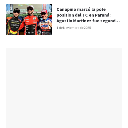
Canapino marcó la pole
position del TC en Paraná:
Agustín Martínez fue segundo y
Werner tercero
1 de Noviembre de 2025