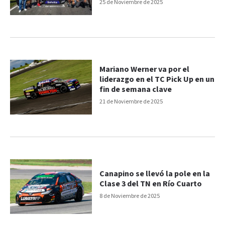
a la definición
25 de Noviembre de 2025
Mariano Werner va por el
liderazgo en el TC Pick Up en un
fin de semana clave
21 de Noviembre de 2025
Canapino se llevó la pole en la
Clase 3 del TN en Río Cuarto
8 de Noviembre de 2025