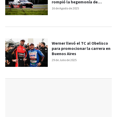
rompió la hegemonía de
Werner
16 de Agosto de 2025
Werner llevó el TC al Obelisco
para promocionar la carrera en
Buenos Aires
29 de Julio de 2025