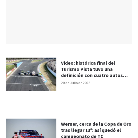
Video: histórica final del
Turismo Pista tuvo una
definición con cuatro autos
sobre la línea
20 de Julio de 2025
Werner, cerca de la Copa de Oro
tras llegar 13º: así quedó el
campeonato de TC