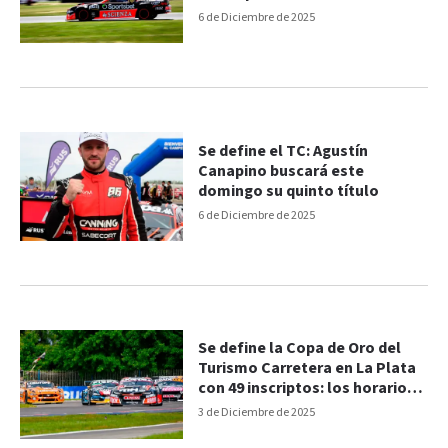
6 de Diciembre de 2025
Se define el TC: Agustín
Canapino buscará este
domingo su quinto título
6 de Diciembre de 2025
Se define la Copa de Oro del
Turismo Carretera en La Plata
con 49 inscriptos: los horarios
en TV
3 de Diciembre de 2025